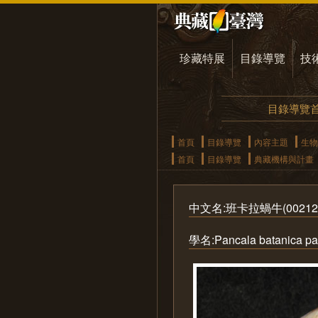
珍藏特展
目錄導覽
技
目錄導覽
首頁
目錄導覽
內容主題
生物
首頁
目錄導覽
典藏機構與計畫
中文名:班卡拉蝸牛(002125-
學名:Pancala batanica pan