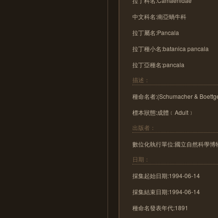
拉丁科名:Camaenidae
中文科名:南亞蝸牛科
拉丁屬名:Pancala
拉丁種小名:batanica pancala
拉丁亞種名:pancala
描述：
種命名者:(Schumacher & Boettge
標本狀態:成體﹝Adult﹞
出版者：
數位化執行單位:國立自然科學博
日期：
採集起始日期:1994-06-14
採集結束日期:1994-06-14
種命名發表年代:1891