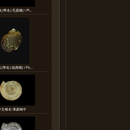
學名):毛蓋螺( i Pi...
學名):福壽螺( i Po...
中文種名:薄菱蝸牛