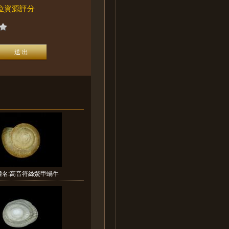
位資源評分
種名:高音符絲鱉甲蝸牛