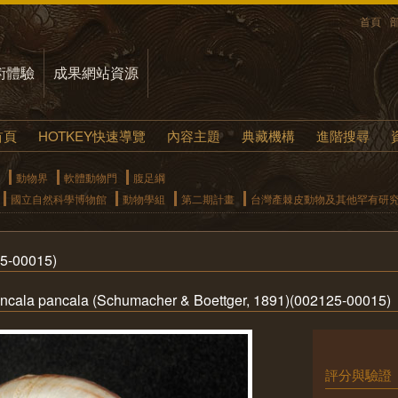
首頁
術體驗
成果網站資源
首頁
HOTKEY快速導覽
內容主題
典藏機構
進階搜尋
動物界
軟體動物門
腹足綱
國立自然科學博物館
動物學組
第二期計畫
台灣產棘皮動物及其他罕有研
00015)
cala pancala (Schumacher & Boettger, 1891)(002125-00015)
評分與驗證