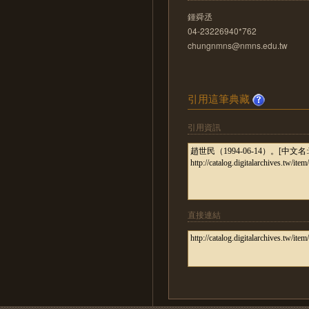
鍾舜丞
04-23226940*762
chungnmns@nmns.edu.tw
引用這筆典藏
引用資訊
直接連結