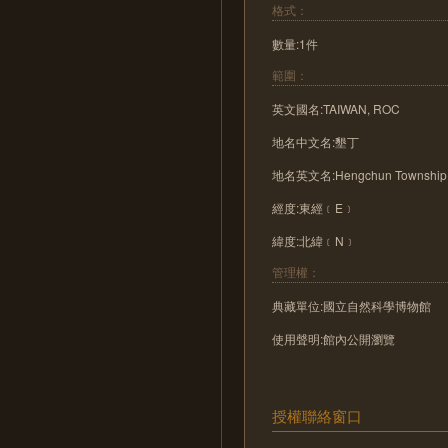
格式：
數量:1件
範圍：
英文國名:TAIWAN, ROC
地名中文名:墾丁
地名英文名:Hengchun Township
經度:東經﹝E﹞
緯度:北緯﹝N﹞
管理權：
典藏單位:國立自然科學博物館
使用聲明:館內公開瀏覽
授權聯絡窗口