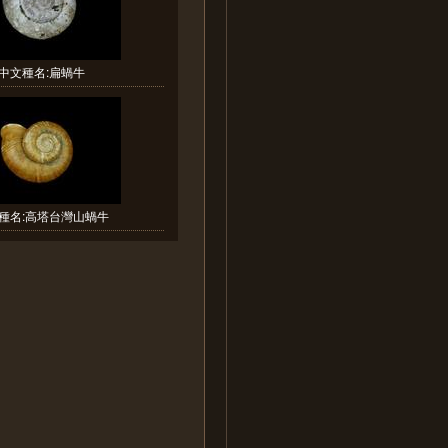
中文種名:扁蝸牛
種名:高塔台灣山蝸牛