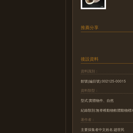
推薦分享
後設資料
資料識別：
館號(編目號):002125-00015
資料類型：
型式:實體物件、自然
紀錄類別:無脊椎動物軟體動物標
著作者：
主要採集者中文姓名:趙世民