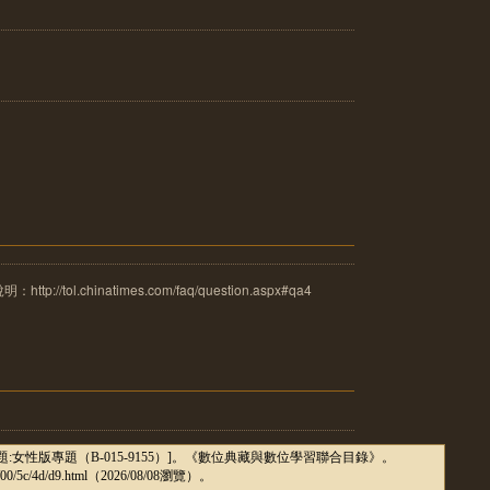
tol.chinatimes.com/faq/question.aspx#qa4