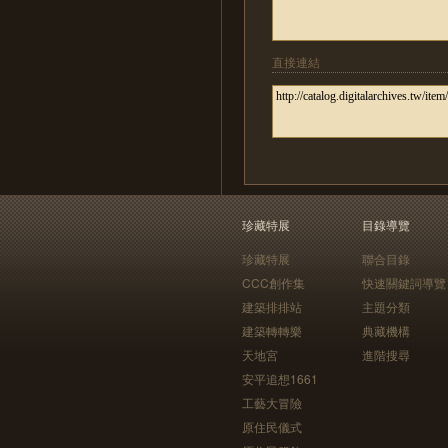
直接連結
珍藏特展
目錄導覽
珍藏特展
聯合目錄
CCC創作集
快速關鍵詞導覽
建築排排站
主題分類
建築轉轉樂
典藏機構
天地宮
進階搜尋
安平追想1661
工藝大冒險
原住民儀式