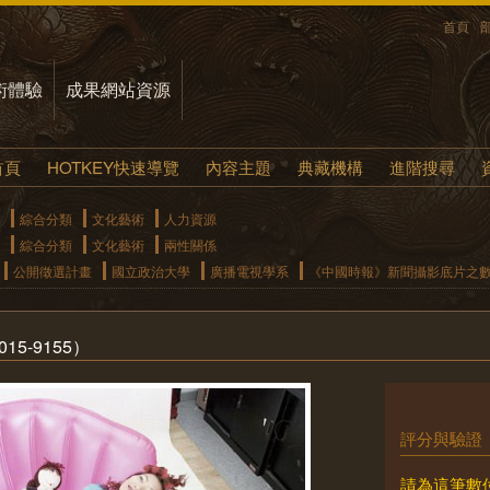
首頁
術體驗
成果網站資源
首頁
HOTKEY快速導覽
內容主題
典藏機構
進階搜尋
綜合分類
文化藝術
人力資源
綜合分類
文化藝術
兩性關係
公開徵選計畫
國立政治大學
廣播電視學系
《中國時報》新聞攝影底片之
5-9155）
評分與驗證
請為這筆數