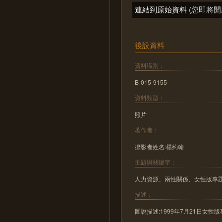
連結到原始資料
(您即將開
後設資料
資料識別：
B-015-9155
資料類型：
照片
著作者：
攝影者姓名:楊約翰
主題與關鍵字：
人力資源、兩性關係、女性版專
描述：
圖說描述:1999年7月21日女性