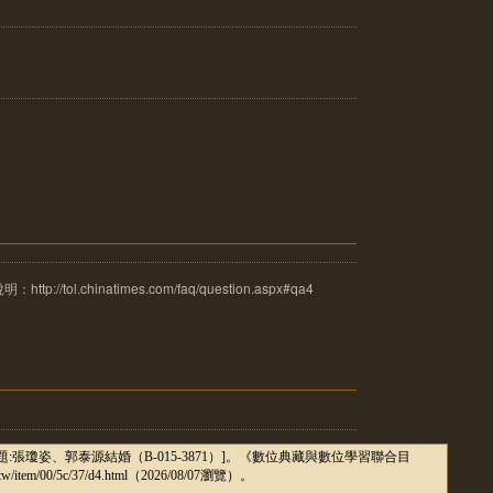
tol.chinatimes.com/faq/question.aspx#qa4