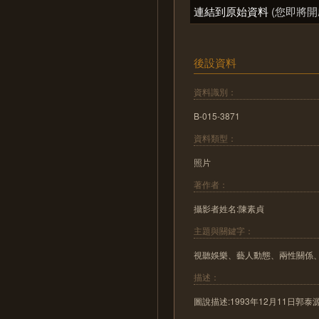
連結到原始資料
(您即將開
後設資料
資料識別：
B-015-3871
資料類型：
照片
著作者：
攝影者姓名:陳素貞
主題與關鍵字：
視聽娛樂、藝人動態、兩性關係
描述：
圖說描述:1993年12月11日郭