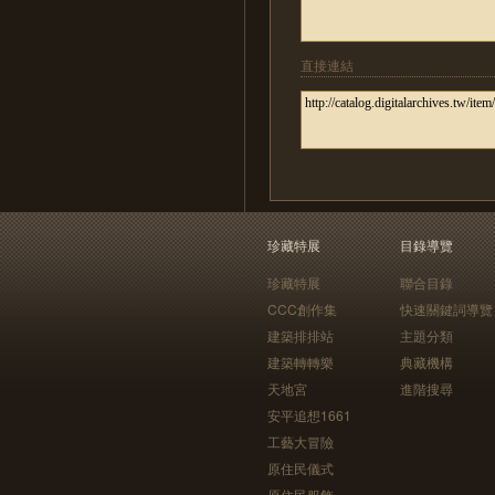
直接連結
珍藏特展
目錄導覽
珍藏特展
聯合目錄
CCC創作集
快速關鍵詞導覽
建築排排站
主題分類
建築轉轉樂
典藏機構
天地宮
進階搜尋
安平追想1661
工藝大冒險
原住民儀式
原住民服飾