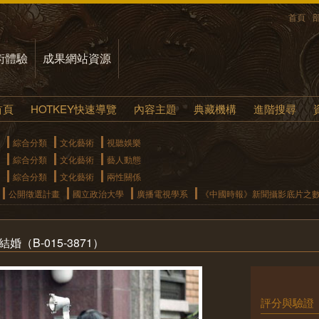
首頁
術體驗
成果網站資源
首頁
HOTKEY快速導覽
內容主題
典藏機構
進階搜尋
綜合分類
文化藝術
視聽娛樂
綜合分類
文化藝術
藝人動態
綜合分類
文化藝術
兩性關係
公開徵選計畫
國立政治大學
廣播電視學系
《中國時報》新聞攝影底片之
（B-015-3871）
評分與驗證