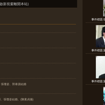
啟新視窗離開本站)
事件標題:張
事件標題:葉
事件標題:葉
、張瓊姿、郭泰源結婚
泰源、張瓊姿結婚。(陳素貞攝)