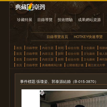
珍藏特展
目錄導覽
技術體驗
成果網站資源
目錄導覽首頁
HOTKEY快速導覽
首頁
目錄導覽
內容主題
新聞
綜合分類
文化藝術
視聽
首頁
目錄導覽
內容主題
新聞
綜合分類
文化藝術
藝人
首頁
目錄導覽
內容主題
新聞
綜合分類
文化藝術
兩性
首頁
目錄導覽
典藏機構與計畫
公開徵選計畫
國立政治大學
事件標題:張瓊姿、郭泰源結婚（B-015-3870）