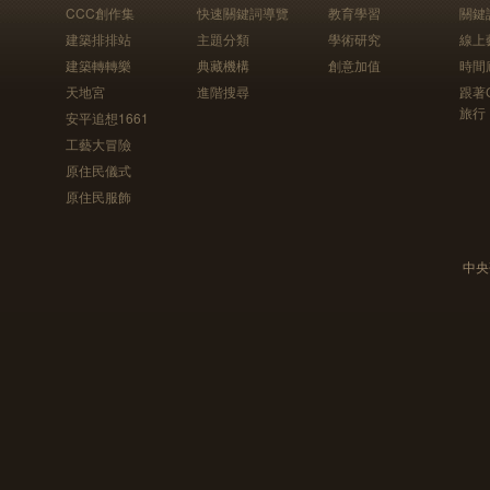
CCC創作集
快速關鍵詞導覽
教育學習
關鍵
建築排排站
主題分類
學術研究
線上
建築轉轉樂
典藏機構
創意加值
時間
天地宮
進階搜尋
跟著
旅行
安平追想1661
工藝大冒險
原住民儀式
原住民服飾
中央