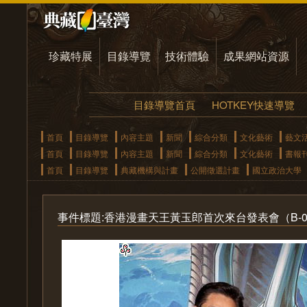
珍藏特展
目錄導覽
技術體驗
成果網站資源
目錄導覽首頁
HOTKEY快速導覽
首頁
目錄導覽
內容主題
新聞
綜合分類
文化藝術
藝文
首頁
目錄導覽
內容主題
新聞
綜合分類
文化藝術
書報
首頁
目錄導覽
典藏機構與計畫
公開徵選計畫
國立政治大學
事件標題:香港漫畫天王黃玉郎首次來台發表會（B-014