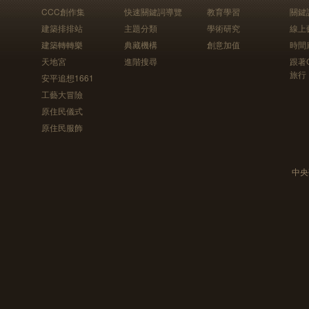
CCC創作集
快速關鍵詞導覽
教育學習
關鍵
建築排排站
主題分類
學術研究
線上
建築轉轉樂
典藏機構
創意加值
時間
天地宮
進階搜尋
跟著
旅行
安平追想1661
工藝大冒險
原住民儀式
原住民服飾
中央