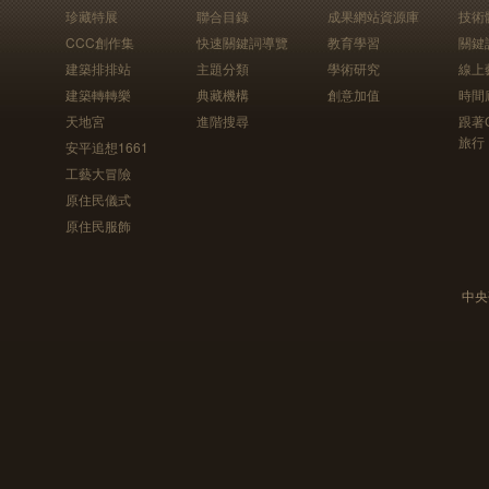
珍藏特展
聯合目錄
成果網站資源庫
技術
CCC創作集
快速關鍵詞導覽
教育學習
關鍵
建築排排站
主題分類
學術研究
線上
建築轉轉樂
典藏機構
創意加值
時間
天地宮
進階搜尋
跟著
旅行
安平追想1661
工藝大冒險
原住民儀式
原住民服飾
中央