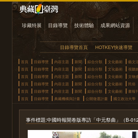
珍藏特展
目錄導覽
技術體驗
成果網站資源
目錄導覽首頁
HOTKEY快速導覽
首頁
目錄導覽
內容主題
新聞
綜合分類
文化藝術
藝文
首頁
目錄導覽
內容主題
新聞
綜合分類
文化藝術
視聽
首頁
目錄導覽
內容主題
新聞
綜合分類
文化藝術
文物
首頁
目錄導覽
內容主題
新聞
綜合分類
文化藝術
民俗
首頁
目錄導覽
內容主題
新聞
綜合分類
文化藝術
書報
首頁
目錄導覽
典藏機構與計畫
公開徵選計畫
國立政治大學
事件標題:中國時報開卷版專訪「中元祭曲」（B-012-