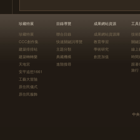
珍藏特展
目錄導覽
成果網站資源
工具
珍藏特展
聯合目錄
成果網站資源庫
技術
CCC創作集
快速關鍵詞導覽
教育學習
關鍵
建築排排站
主題分類
學術研究
線上
建築轉轉樂
典藏機構
創意加值
時間
天地宮
進階搜尋
跟著
旅行
安平追想1661
工藝大冒險
原住民儀式
原住民服飾
中央