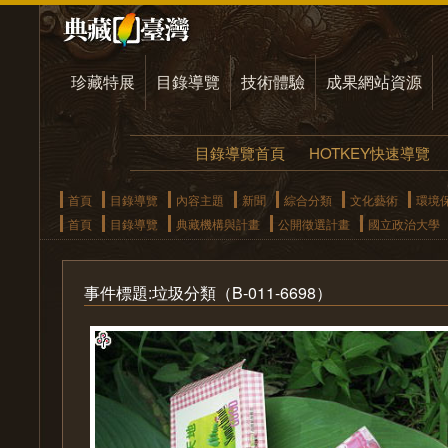
珍藏特展
目錄導覽
技術體驗
成果網站資源
目錄導覽首頁
HOTKEY快速導覽
首頁
目錄導覽
內容主題
新聞
綜合分類
文化藝術
環境
首頁
目錄導覽
典藏機構與計畫
公開徵選計畫
國立政治大學
事件標題:垃圾分類（B-011-6698）