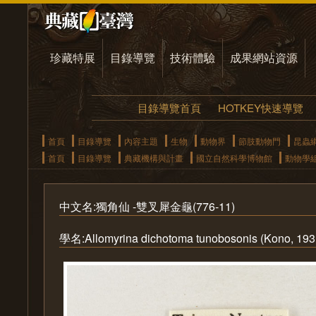
珍藏特展
目錄導覽
技術體驗
成果網站資源
目錄導覽首頁
HOTKEY快速導覽
首頁
目錄導覽
內容主題
生物
動物界
節肢動物門
昆蟲
首頁
目錄導覽
典藏機構與計畫
國立自然科學博物館
動物學
中文名:獨角仙 -雙叉犀金龜(776-11)
學名:Allomyrina dichotoma tunobosonis (Kono, 193