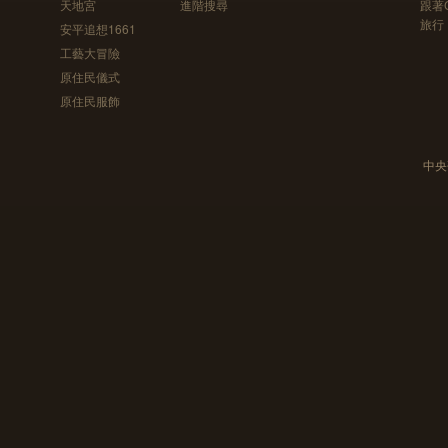
天地宮
進階搜尋
跟著
旅行
安平追想1661
工藝大冒險
原住民儀式
原住民服飾
中央