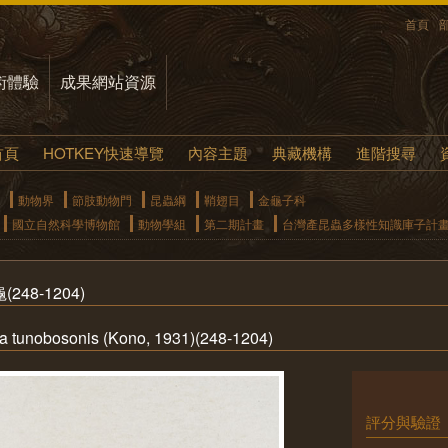
首頁
術體驗
成果網站資源
首頁
HOTKEY快速導覽
內容主題
典藏機構
進階搜尋
動物界
節肢動物門
昆蟲綱
鞘翅目
金龜子科
國立自然科學博物館
動物學組
第二期計畫
台灣產昆蟲多樣性知識庫子計
48-1204)
 tunobosonis (Kono, 1931)(248-1204)
評分與驗證