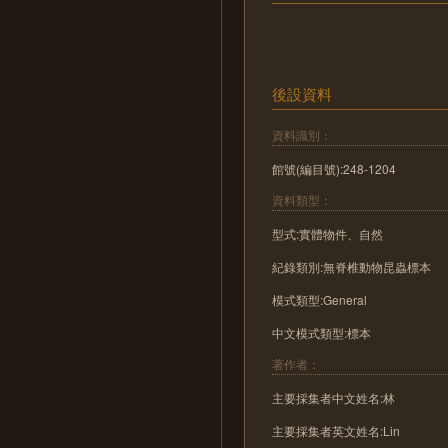
後設資料
資料識別：
館號(編目號):248-1204
資料類型：
型式:實體物件、自然
紀錄類別:無脊椎動物昆蟲標本
模式類型:General
中文模式類型:標本
著作者：
主要採集者中文姓名:林
主要採集者英文姓名:Lin