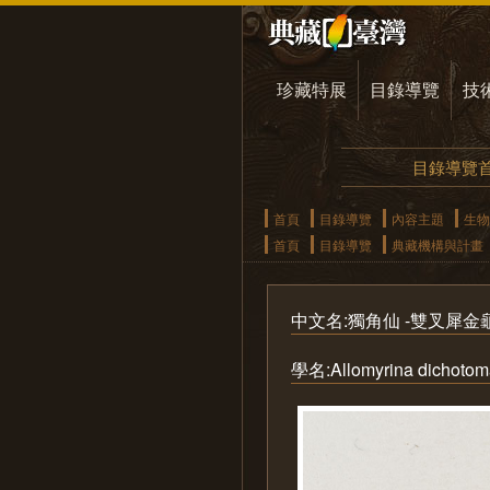
珍藏特展
目錄導覽
技
目錄導覽
首頁
目錄導覽
內容主題
生物
首頁
目錄導覽
典藏機構與計畫
中文名:獨角仙 -雙叉犀金龜(2
學名:Allomyrina dichotoma