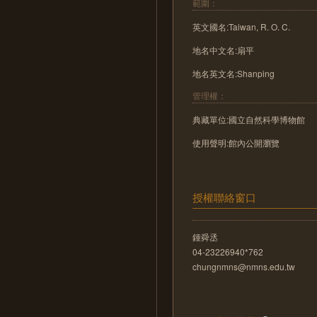
範圍：
英文國名:Taiwan, R. O. C.
地名中文名:扇平
地名英文名:Shanping
管理權：
典藏單位:國立自然科學博物館
使用聲明:館內公開瀏覽
授權聯絡窗口
鍾舜丞
04-23226940*762
chungnmns@nmns.edu.tw