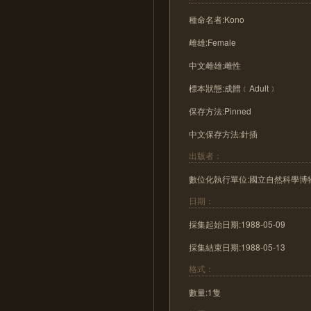
種命名者:Kono
雌雄:Female
中文雌雄:雌性
標本狀態:成體﹝Adult﹞
保存方法:Pinned
中文保存方法:針插
出版者：
數位化執行單位:國立自然科學博
日期：
採集起始日期:1988-05-09
採集結束日期:1988-05-13
格式：
數量:1隻