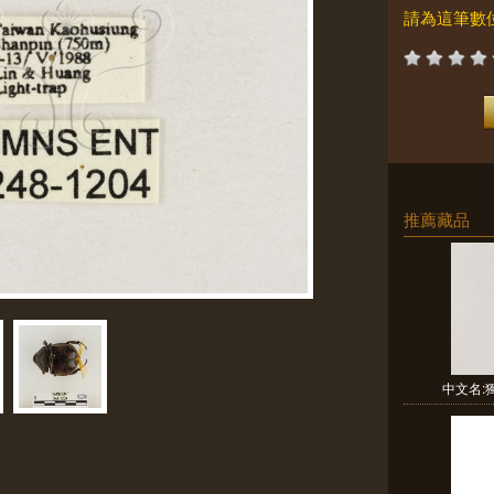
請為這筆數
推薦藏品
中文名:獨