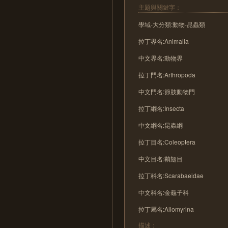
主題與關鍵字：
學域-大分類:動物-昆蟲類
拉丁界名:Animalia
中文界名:動物界
拉丁門名:Arthropoda
中文門名:節肢動物門
拉丁綱名:Insecta
中文綱名:昆蟲綱
拉丁目名:Coleoptera
中文目名:鞘翅目
拉丁科名:Scarabaeidae
中文科名:金龜子科
拉丁屬名:Allomyrina
描述：