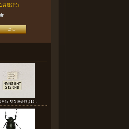
位資源評分
角仙 -雙叉犀金龜(212...