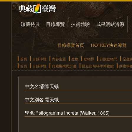
珍藏特展
目錄導覽
技術體驗
成果網站資源
目錄導覽首頁
HOTKEY快速導覽
首頁
目錄導覽
內容主題
生物
動物界
節肢動物門
昆蟲
首頁
目錄導覽
典藏機構與計畫
國立自然科學博物館
動物學
中文名:霜降天蛾
中文別名:霜天蛾
學名:Psilogramma increta (Walker, 1865)