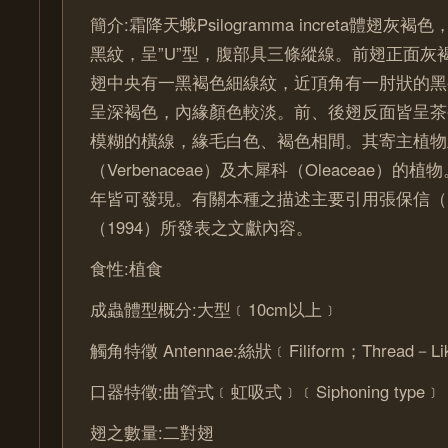
簡介:霜降天蛾Psilogramma increta體翅
黑紋，呈”U”型，腹部具三條縱線。前翅正面灰
翅中央有一黑褐色細線紋，近頂角有一肘狀的黑
呈深褐色，內緣顏色較淡。前、後翅反面皆呈茶褐
模糊的橫線，緣毛白色、褐色相間。其寄主植物
（Verbenaceae）及木犀科（Oleaceae）的
年皆可發現。有關本種之描述主要引用張保信（1
（1994）所發表之文獻內容。
食性:植食
成蟲體型概分:大型﹝10cm以上﹞
觸角特徵 Antennae:絲狀﹝Filiform；Thread－Li
口器特徵:曲管式﹝虹吸式﹞﹝Siphoning type﹞
翅之數量:二對翅