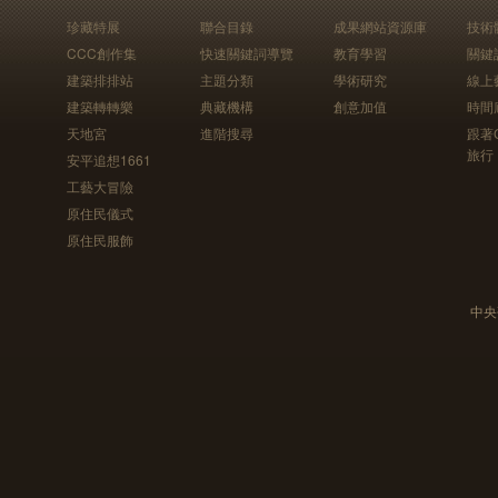
珍藏特展
聯合目錄
成果網站資源庫
技術
CCC創作集
快速關鍵詞導覽
教育學習
關鍵
建築排排站
主題分類
學術研究
線上
建築轉轉樂
典藏機構
創意加值
時間
天地宮
進階搜尋
跟著
旅行
安平追想1661
工藝大冒險
原住民儀式
原住民服飾
中央