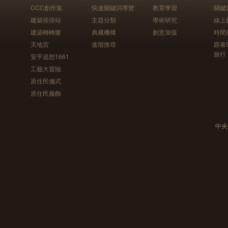
CCC創作集
快速關鍵詞導覽
教育學習
關鍵
建築排排站
主題分類
學術研究
線上
建築轉轉樂
典藏機構
創意加值
時間
天地宮
進階搜尋
跟著
旅行
安平追想1661
工藝大冒險
原住民儀式
原住民服飾
中央