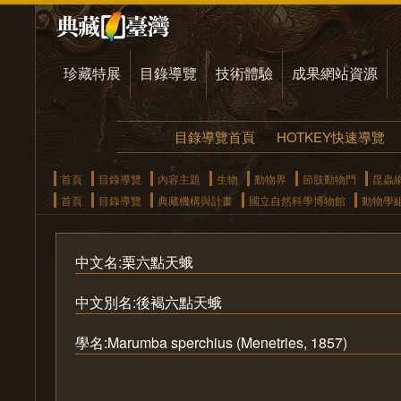
珍藏特展
目錄導覽
技術體驗
成果網站資源
目錄導覽首頁
HOTKEY快速導覽
首頁
目錄導覽
內容主題
生物
動物界
節肢動物門
昆蟲
首頁
目錄導覽
典藏機構與計畫
國立自然科學博物館
動物學
中文名:栗六點天蛾
中文別名:後褐六點天蛾
學名:Marumba sperchius (Menetries, 1857)