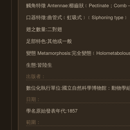
觸角特徵 Antennae:櫛齒狀﹝Pectinate；Comb－
口器特徵:曲管式﹝虹吸式﹞﹝Siphoning type﹞
翅之數量:二對翅
足部特色:其他或一般
變態 Metamorphosis:完全變態﹝Holometabolou
生態:皆陸生
出版者：
數位化執行單位:國立自然科學博物館：動物學
日期：
學名原始發表年代:1857
範圍：