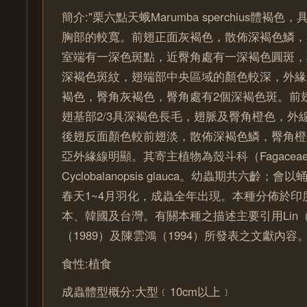
簡介:"栗六點天蛾Marumba sperchius體褐
胸部的較寬。前翅正面灰褐色，散佈深褐色鱗，
室端有一深色斑點，近臀角處有一深褐色圓斑，
深褐色斑紋，翅端部中央區域的顏色較深，外緣
褐色，臀角灰褐色，臀角處有2個深褐色斑。前
翅基部2/3具深褐色長毛，翅脈及臀角橙色，外
後翅反面顏色較前翅淡，散佈深褐色鱗，臀角橙
亞外緣線明顯。其寄主植物為殼斗科（Fagacea
Cyclobalanopsis glauca。幼蟲期共六齡
春天1~4月羽化，成蟲全年出現。本種分佈於印
本、韓國及台灣。有關本種之描述主要引用Lin（
（1989）及陳雲鴻（1994）所發表之文獻內容。
食性:植食
成蟲體型概分:大型﹝10cm以上﹞