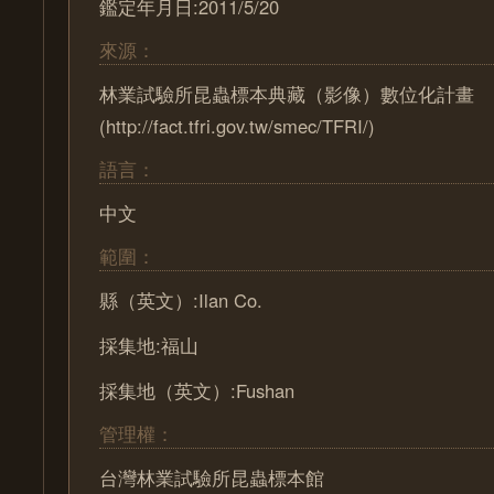
鑑定年月日:2011/5/20
來源：
林業試驗所昆蟲標本典藏（影像）數位化計畫
(http://fact.tfri.gov.tw/smec/TFRI/)
語言：
中文
範圍：
縣（英文）:Ilan Co.
採集地:福山
採集地（英文）:Fushan
管理權：
台灣林業試驗所昆蟲標本館