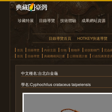
珍藏特展
目錄導覽
技術體驗
成果網站資源
目錄導覽首頁
HOTKEY快速導覽
首頁
目錄導覽
內容主題
生物
動物界
節肢動物門
昆蟲
首頁
目錄導覽
典藏機構與計畫
公開徵選計畫
行政院農業委
中文種名:台北白金龜
學名:Cyphochilus crataceus taipeiensis