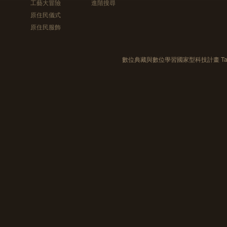
工藝大冒險
進階搜尋
原住民儀式
原住民服飾
數位典藏與數位學習國家型科技計畫 Taiwan e-Le