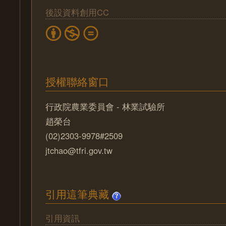
後設資料創用CC
授權聯絡窗口
行政院農業委員會 - 林業試驗所
趙榮台
(02)2303-9978#2509
jtchao@tfri.gov.tw
引用這筆典藏
引用資訊