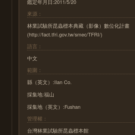
鑑定年月日:2011/5/20
來源：
林業試驗所昆蟲標本典藏（影像）數位化計畫
(http://fact.tfri.gov.tw/smec/TFRI/)
語言：
中文
範圍：
縣（英文）:Ilan Co.
採集地:福山
採集地（英文）:Fushan
管理權：
台灣林業試驗所昆蟲標本館