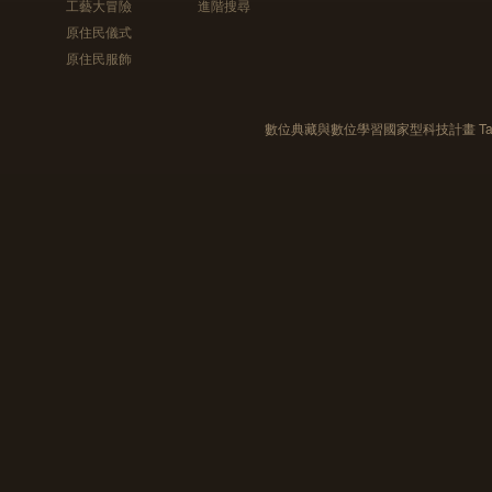
工藝大冒險
進階搜尋
原住民儀式
原住民服飾
數位典藏與數位學習國家型科技計畫 Taiwan e-Le