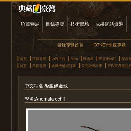
珍藏特展
目錄導覽
技術體驗
成果網站資源
目錄導覽首頁
HOTKEY快速導覽
首頁
目錄導覽
內容主題
生物
動物界
節肢動物門
昆蟲
首頁
目錄導覽
典藏機構與計畫
公開徵選計畫
行政院農業委
中文種名:隆腹條金龜
學名:Anomala ochii