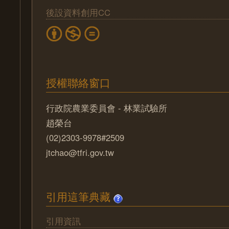
後設資料創用CC
授權聯絡窗口
行政院農業委員會 - 林業試驗所
趙榮台
(02)2303-9978#2509
jtchao@tfri.gov.tw
引用這筆典藏
引用資訊