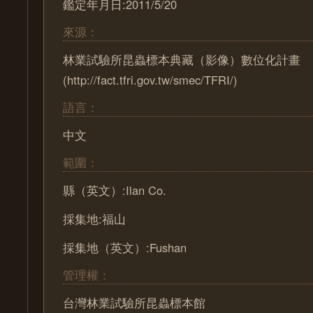
鑑定年月日:2011/5/20
來源：
林業試驗所昆蟲標本典藏（影像）數位化計畫
(http://fact.tfri.gov.tw/smec/TFRI/)
語言：
中文
範圍：
縣（英文）:Ilan Co.
採集地:福山
採集地（英文）:Fushan
管理權：
台灣林業試驗所昆蟲標本館