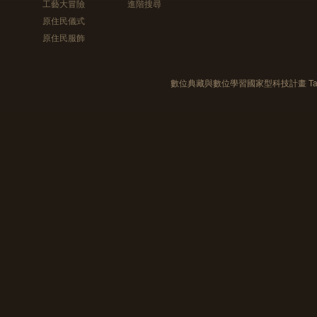
工藝大冒險
進階搜尋
原住民儀式
原住民服飾
數位典藏與數位學習國家型科技計畫 Taiwan e-Le