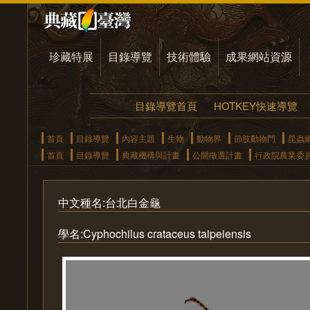
珍藏特展
目錄導覽
技術體驗
成果網站資源
目錄導覽首頁
HOTKEY快速導覽
首頁
目錄導覽
內容主題
生物
動物界
節肢動物門
昆蟲
首頁
目錄導覽
典藏機構與計畫
公開徵選計畫
行政院農業委
中文種名:台北白金龜
學名:Cyphochilus crataceus taipeiensis