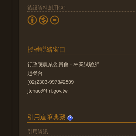
後設資料創用CC
授權聯絡窗口
行政院農業委員會 - 林業試驗所
趙榮台
(02)2303-9978#2509
jtchao@tfri.gov.tw
引用這筆典藏
引用資訊