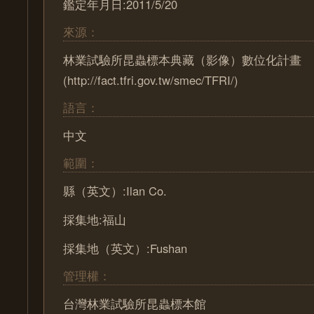
鑑定年月日:2011/5/20
來源：
林業試驗所昆蟲標本典藏（影像）數位化計畫
(http://fact.tfri.gov.tw/smec/TFRI/)
語言：
中文
範圍：
縣（英文）:Ilan Co.
採集地:福山
採集地（英文）:Fushan
管理權：
台灣林業試驗所昆蟲標本館