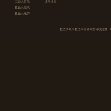
工藝大冒險
進階搜尋
原住民儀式
原住民服飾
數位典藏與數位學習國家型科技計畫 Taiwan e-Le