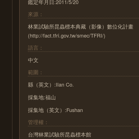
鑑定年月日:2011/5/20
來源：
林業試驗所昆蟲標本典藏（影像）數位化計畫
(http://fact.tfri.gov.tw/smec/TFRI/)
語言：
中文
範圍：
縣（英文）:Ilan Co.
採集地:福山
採集地（英文）:Fushan
管理權：
台灣林業試驗所昆蟲標本館