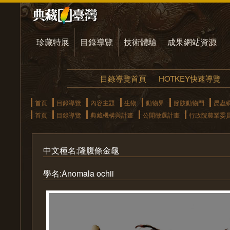
珍藏特展
目錄導覽
技術體驗
成果網站資源
目錄導覽首頁
HOTKEY快速導覽
首頁
目錄導覽
內容主題
生物
動物界
節肢動物門
昆蟲
首頁
目錄導覽
典藏機構與計畫
公開徵選計畫
行政院農業委
中文種名:隆腹條金龜
學名:Anomala ochii