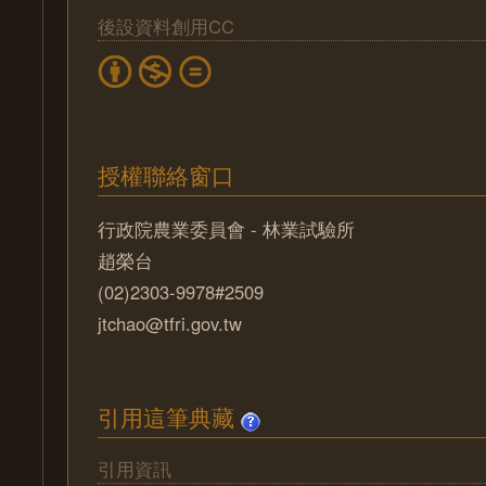
後設資料創用CC
授權聯絡窗口
行政院農業委員會 - 林業試驗所
趙榮台
(02)2303-9978#2509
jtchao@tfri.gov.tw
引用這筆典藏
引用資訊