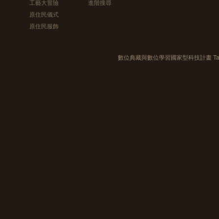
工藝大冒險
進階搜尋
原住民儀式
原住民服飾
數位典藏與數位學習國家型科技計畫 Taiwan e-Le