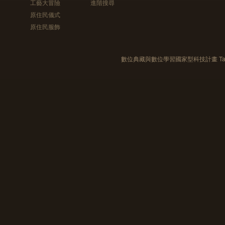
工藝大冒險
進階搜尋
原住民儀式
原住民服飾
數位典藏與數位學習國家型科技計畫 Taiwan e-Le