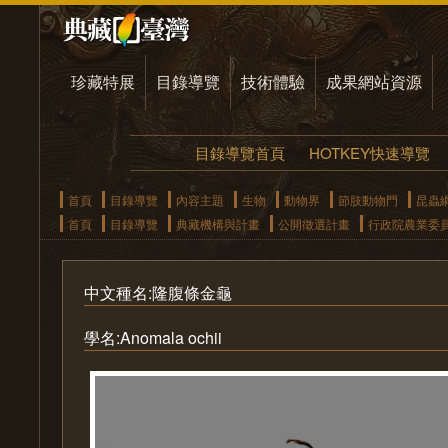
珍藏特展
目錄導覽
技術體驗
成果網站資源
目錄導覽首頁
HOTKEY快速導覽
首頁
目錄導覽
內容主題
生物
動物界
節肢動物門
昆蟲
首頁
目錄導覽
典藏機構與計畫
公開徵選計畫
行政院農業委
中文種名:隆腹條金龜
學名:Anomala ochii