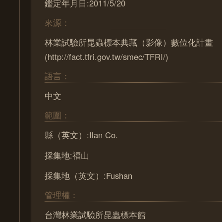
鑑定年月日:2011/5/20
來源：
林業試驗所昆蟲標本典藏（影像）數位化計畫
(http://fact.tfri.gov.tw/smec/TFRI/)
語言：
中文
範圍：
縣（英文）:Ilan Co.
採集地:福山
採集地（英文）:Fushan
管理權：
台灣林業試驗所昆蟲標本館