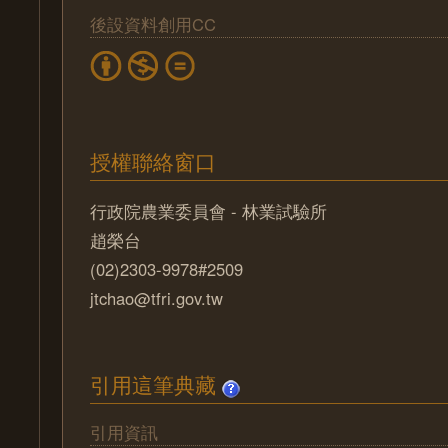
後設資料創用CC
授權聯絡窗口
行政院農業委員會 - 林業試驗所
趙榮台
(02)2303-9978#2509
jtchao@tfri.gov.tw
引用這筆典藏
引用資訊