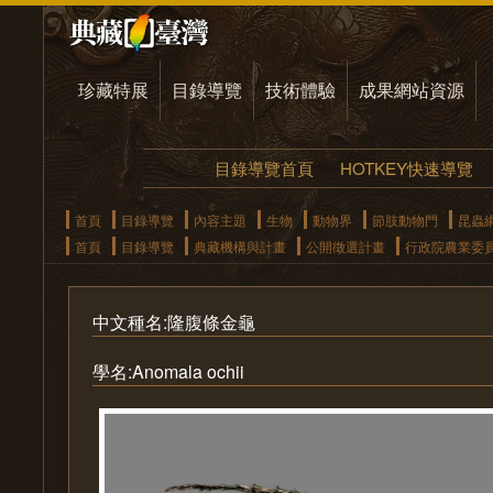
珍藏特展
目錄導覽
技術體驗
成果網站資源
目錄導覽首頁
HOTKEY快速導覽
首頁
目錄導覽
內容主題
生物
動物界
節肢動物門
昆蟲
首頁
目錄導覽
典藏機構與計畫
公開徵選計畫
行政院農業委
中文種名:隆腹條金龜
學名:Anomala ochii