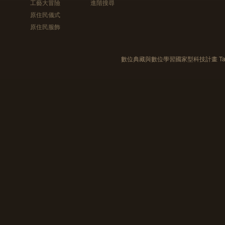
工藝大冒險
進階搜尋
原住民儀式
原住民服飾
數位典藏與數位學習國家型科技計畫 Taiwan e-Le