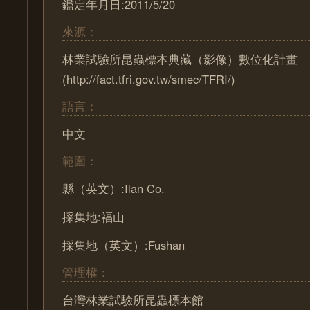
鑑定年月日:2011/5/20
來源：
林業試驗所昆蟲標本典藏（影像）數位化計畫
(http://fact.tfri.gov.tw/smec/TFRI/)
語言：
中文
範圍：
縣（英文）:Ilan Co.
採集地:福山
採集地（英文）:Fushan
管理權：
台灣林業試驗所昆蟲標本館