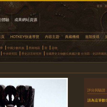
首頁
術體驗
成果網站資源
首頁
HOTKEY快速導覽
內容主題
典藏機構
進階搜尋
學
中國少數民族
西南地區
苗
器物
中央研究院
歷史語言研究所
珍藏歷史文物數位典藏計畫 分項四：史語所藏
評分與驗證
請為這筆數