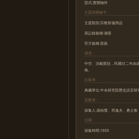
型式:實體物件
主題與關鍵字：
主題類別:宗教祭儀用品
原記錄族稱:湘苗
官方族稱:苗族
描述：
中空、頂戴寶冠，民國廿二年由
角。
出版者：
典藏單位:中央研究院歷史語言研
貢獻者：
採集人:凌純聲、芮逸夫、勇士衡
日期：
採集時間:1933