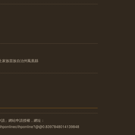
土家族苗族自治州鳳凰縣
申請」網站申請授權，網址：
u.tw/ihponlinec/ihponline?@@0.8397848014139848