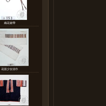
織花裙帶
花苗少女頭巾