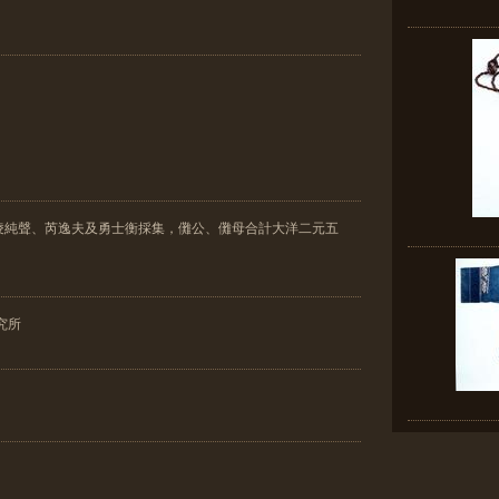
凌純聲、芮逸夫及勇士衡採集，儺公、儺母合計大洋二元五
究所