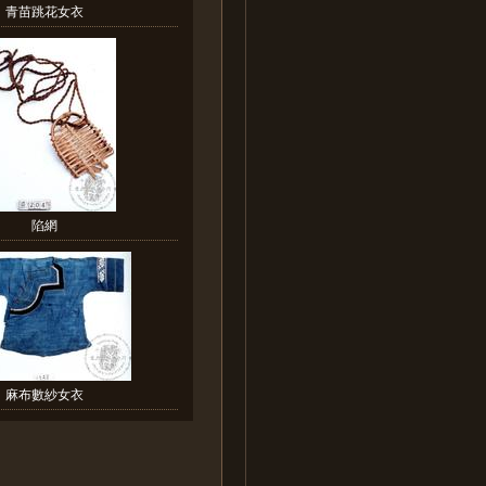
青苗跳花女衣
陷網
麻布數紗女衣