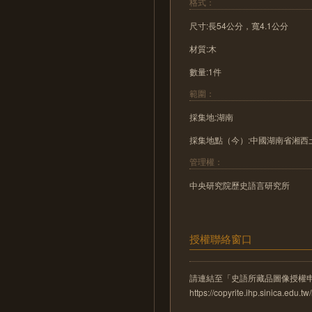
格式：
尺寸:長54公分，寬4.1公分
材質:木
數量:1件
範圍：
採集地:湖南
採集地點（今）:中國湖南省湘西
管理權：
中央研究院歷史語言研究所
授權聯絡窗口
請連結至「史語所藏品圖像授權
https://copyrite.ihp.sinica.ed