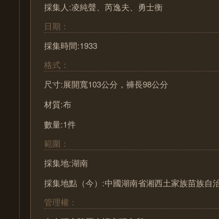
採集人:凌純聲、芮逸夫、勇士衡
日期：
採集時間:1933
格式：
尺寸:展開寬103公分，褲長98公分
材質:布
數量:1件
範圍：
採集地:湖南
採集地點（今）:中國湖南省湘西土家族苗族自
管理權：