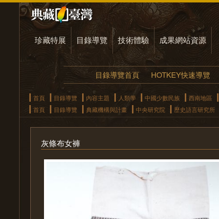
珍藏特展
目錄導覽
技術體驗
成果網站資源
目錄導覽首頁
HOTKEY快速導覽
首頁
目錄導覽
內容主題
人類學
中國少數民族
西南地區
首頁
目錄導覽
典藏機構與計畫
中央研究院
歷史語言研究所
灰條布女褲