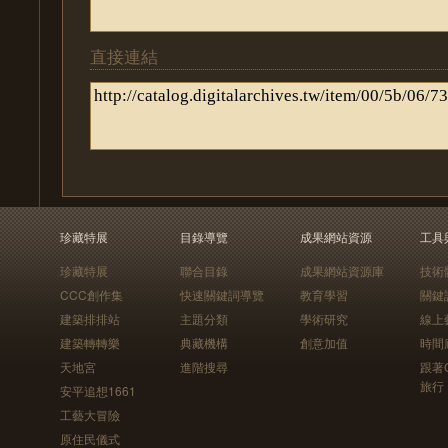
直接連結
珍藏特展
目錄導覽
成果網站資源
工具
珍藏特展
聯合目錄
成果網站資源庫
技術
CCC創作集
快速關鍵詞導覽
教育學習
關鍵
建築排排站
主題分類
學術研究
線上
建築轉轉樂
典藏機構
創意加值
時間
天地宮
進階搜尋
跟著
旅行
安平追想1661
工藝大冒險
原住民儀式