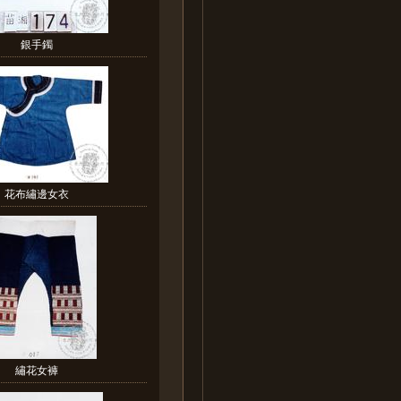
銀手鐲
花布繡邊女衣
繡花女褲