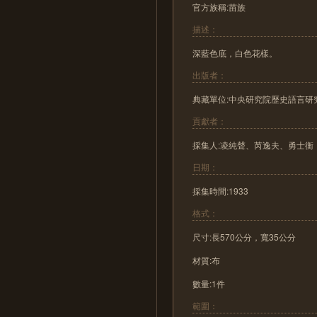
官方族稱:苗族
描述：
深藍色底，白色花樣。
出版者：
典藏單位:中央研究院歷史語言研
貢獻者：
採集人:凌純聲、芮逸夫、勇士衡
日期：
採集時間:1933
格式：
尺寸:長570公分，寬35公分
材質:布
數量:1件
範圍：