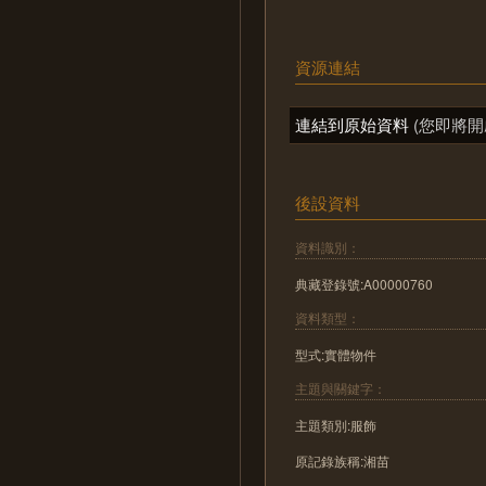
資源連結
連結到原始資料
(您即將開
後設資料
資料識別：
典藏登錄號:A00000760
資料類型：
型式:實體物件
主題與關鍵字：
主題類別:服飾
原記錄族稱:湘苗