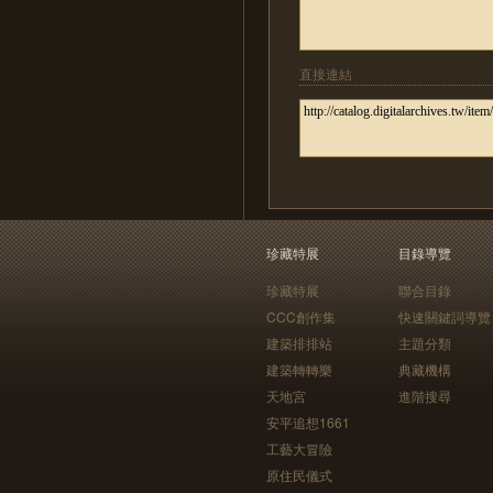
直接連結
珍藏特展
目錄導覽
珍藏特展
聯合目錄
CCC創作集
快速關鍵詞導覽
建築排排站
主題分類
建築轉轉樂
典藏機構
天地宮
進階搜尋
安平追想1661
工藝大冒險
原住民儀式