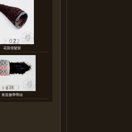
花苗假髮髻
青苗腰帶帶頭