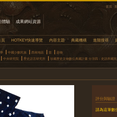
首頁
術體驗
成果網站資源
首頁
HOTKEY快速導覽
內容主題
典藏機構
進階搜尋
學
中國少數民族
西南地區
苗
器物
中央研究院
歷史語言研究所
珍藏歷史文物數位典藏計畫 分項四：史語所藏
評分與驗證
請為這筆數