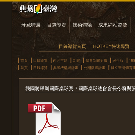
珍藏特展
目錄導覽
技術體驗
成果網站資源
目錄導覽首頁
HOTKEY快速導覽
首頁
目錄導覽
內容主題
新聞
體育新聞剪報
民生報
19
首頁
目錄導覽
典藏機構與計畫
公開徵選計畫
國立臺灣體育
我國將舉辦國際桌球賽？國際桌球總會會長今將與張