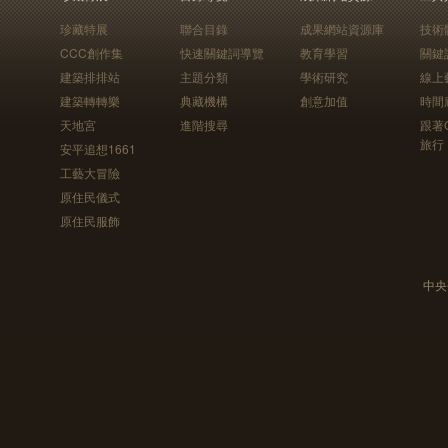
珍藏特展
聯合目錄
成果網站資源庫
技術
CCC創作集
快速關鍵詞導覽
教育學習
關鍵
建築排排站
主題分類
學術研究
線上
建築轉轉樂
典藏機構
創意加值
時間
天地宮
進階搜尋
跟著
旅行
安平追想1661
工藝大冒險
原住民儀式
原住民服飾
中央