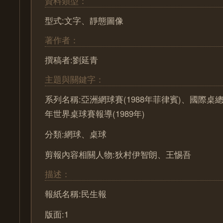
資料類型：
型式:文字、靜態圖像
著作者：
撰稿者:劉延青
主題與關鍵字：
系列名稱:亞洲網球賽(1988年菲律賓)、國際桌總
年世界桌球賽報導(1989年)
分類:網球、桌球
剪報內容相關人物:狄村伊智朗、王惕吾
描述：
報紙名稱:民生報
版面:1