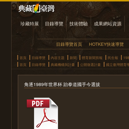
珍藏特展
目錄導覽
技術體驗
成果網站資源
目錄導覽首頁
HOTKEY快速導覽
首頁
目錄導覽
內容主題
新聞
體育新聞剪報
民生報
19
首頁
目錄導覽
典藏機構與計畫
公開徵選計畫
國立臺灣體育
角逐1989年世界杯 跆拳道國手今選拔