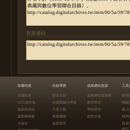
直接連結
珍藏特展
目錄導覽
成果網站資源
工具
珍藏特展
聯合目錄
成果網站資源庫
技術
CCC創作集
快速關鍵詞導覽
教育學習
關鍵
建築排排站
主題分類
學術研究
線上
建築轉轉樂
典藏機構
創意加值
時間
天地宮
進階搜尋
跟著
旅行
安平追想1661