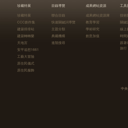
珍藏特展
目錄導覽
成果網站資源
工具
珍藏特展
聯合目錄
成果網站資源庫
技術
CCC創作集
快速關鍵詞導覽
教育學習
關鍵
建築排排站
主題分類
學術研究
線上
建築轉轉樂
典藏機構
創意加值
時間
天地宮
進階搜尋
跟著
旅行
安平追想1661
工藝大冒險
原住民儀式
原住民服飾
中央