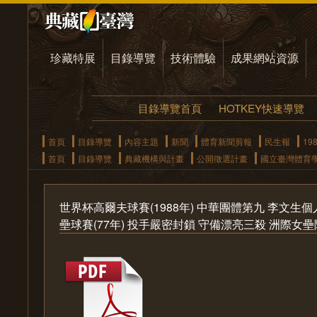
珍藏特展
目錄導覽
技術體驗
成果網站資源
目錄導覽首頁
HOTKEY快速導覽
首頁
目錄導覽
內容主題
新聞
體育新聞剪報
民生報
19
首頁
目錄導覽
典藏機構與計畫
公開徵選計畫
國立臺灣體育
世界杯高爾夫球賽(1988年) 中華團體第九 李文生
壘球賽(77年) 投手嚴密封鎖 守備漂亮三殺 洲際女