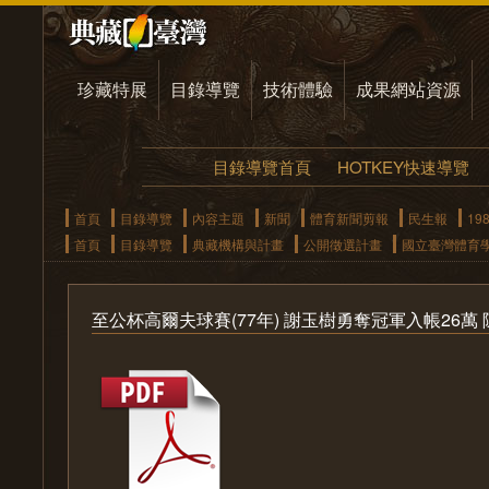
珍藏特展
目錄導覽
技術體驗
成果網站資源
目錄導覽首頁
HOTKEY快速導覽
首頁
目錄導覽
內容主題
新聞
體育新聞剪報
民生報
19
首頁
目錄導覽
典藏機構與計畫
公開徵選計畫
國立臺灣體育
至公杯高爾夫球賽(77年) 謝玉樹勇奪冠軍入帳26萬