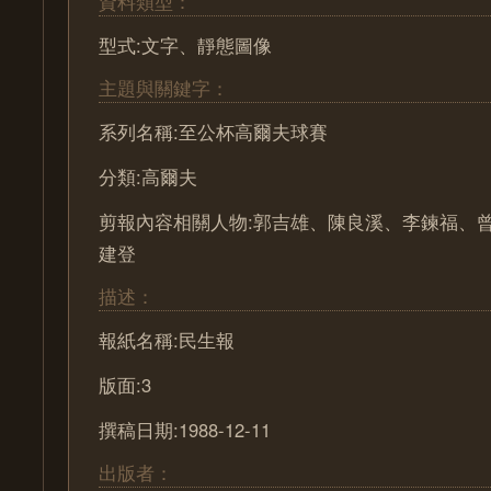
資料類型：
型式:文字、靜態圖像
主題與關鍵字：
系列名稱:至公杯高爾夫球賽
分類:高爾夫
剪報內容相關人物:郭吉雄、陳良溪、李鍊福、
建登
描述：
報紙名稱:民生報
版面:3
撰稿日期:1988-12-11
出版者：