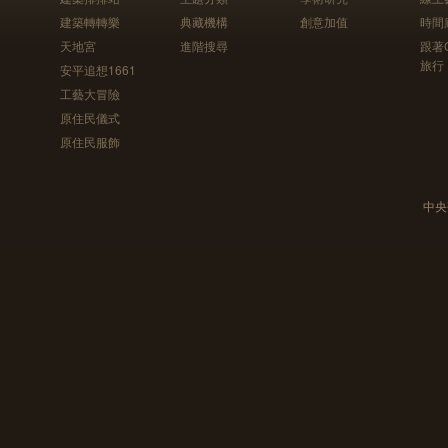
建築轉轉樂
典藏機構
創意加值
時間
天地宮
進階搜尋
跟著
旅行
安平追想1661
工藝大冒險
原住民儀式
原住民服飾
中央