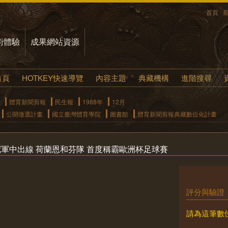
首頁
術體驗
成果網站資源
首頁
HOTKEY快速導覽
內容主題
典藏機構
進階搜尋
體育新聞剪報
民生報
1988年
12月
公開徵選計畫
國立臺灣體育學院
圖書館
體育新聞剪報典藏數位化計畫
賽冠軍中出線 荷蘭恩和芬隊 首度稱霸歐洲杯足球賽
評分與驗證
請為這筆數