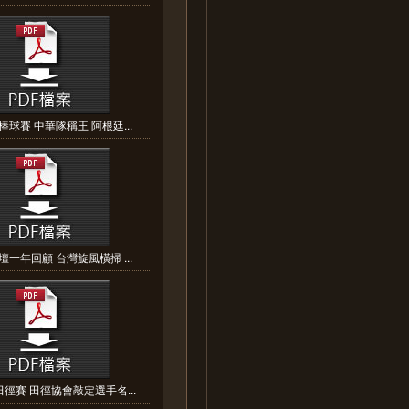
球賽 中華隊稱王 阿根廷...
一年回顧 台灣旋風橫掃 ...
徑賽 田徑協會敲定選手名...