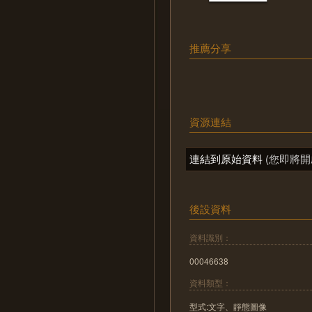
推薦分享
資源連結
連結到原始資料
(您即將開
後設資料
資料識別：
00046638
資料類型：
型式:文字、靜態圖像