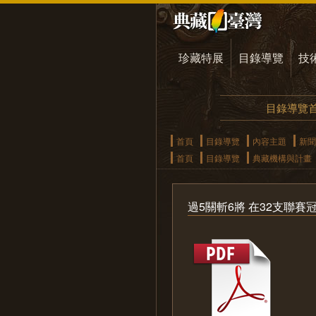
珍藏特展
目錄導覽
技
目錄導覽
首頁
目錄導覽
內容主題
新聞
首頁
目錄導覽
典藏機構與計畫
過5關斬6將 在32支聯