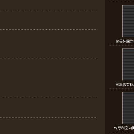
會長杯國際棒
日本職業棒壇
匈牙利室內田