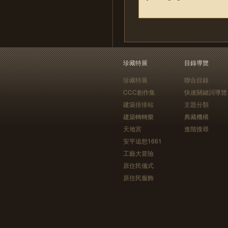
珍藏特展
目錄導覽
珍藏特展
聯合目錄
CCC創作集
快速關鍵詞導覽
建築排排站
主題分類
建築轉轉樂
典藏機構
天地宮
進階搜尋
安平追想1661
工藝大冒險
原住民儀式
原住民服飾