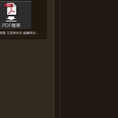
賽 王思婷封后 破繭而出...