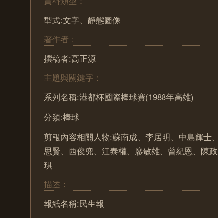
資料類型：
型式:文字、靜態圖像
著作者：
撰稿者:高正源
主題與關鍵字：
系列名稱:港都杯國際棒球賽(1988年高雄)
分類:棒球
剪報內容相關人物:蘇南成、李居明、中島輝士
思賢、西俊兜、江泰權、廖敏雄、曾紀恩、陳政
琪
描述：
報紙名稱:民生報