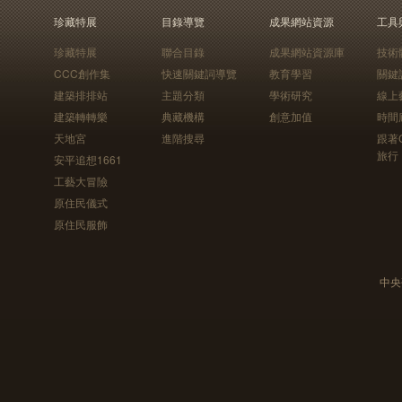
珍藏特展
目錄導覽
成果網站資源
工具
珍藏特展
聯合目錄
成果網站資源庫
技術
CCC創作集
快速關鍵詞導覽
教育學習
關鍵
建築排排站
主題分類
學術研究
線上
建築轉轉樂
典藏機構
創意加值
時間
天地宮
進階搜尋
跟著
旅行
安平追想1661
工藝大冒險
原住民儀式
原住民服飾
中央