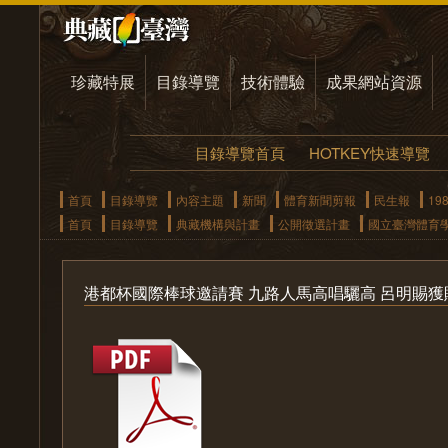
珍藏特展
目錄導覽
技術體驗
成果網站資源
目錄導覽首頁
HOTKEY快速導覽
首頁
目錄導覽
內容主題
新聞
體育新聞剪報
民生報
19
首頁
目錄導覽
典藏機構與計畫
公開徵選計畫
國立臺灣體育
港都杯國際棒球邀請賽 九路人馬高唱驪高 呂明賜獲