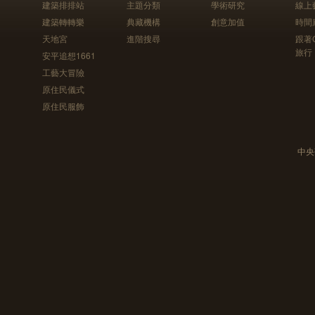
建築排排站
主題分類
學術研究
線上
建築轉轉樂
典藏機構
創意加值
時間
天地宮
進階搜尋
跟著
旅行
安平追想1661
工藝大冒險
原住民儀式
原住民服飾
中央