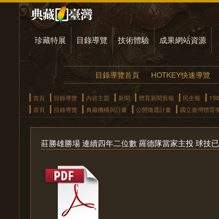
珍藏特展
目錄導覽
技術體驗
成果網站資源
目錄導覽首頁
HOTKEY快速導覽
首頁
目錄導覽
內容主題
新聞
體育新聞剪報
民生報
19
首頁
目錄導覽
典藏機構與計畫
公開徵選計畫
國立臺灣體育
莊勝雄勝場 連續四年二位數 羅德隊當家主投 球技已