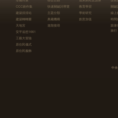
CCC創作集
快速關鍵詞導覽
教育學習
關鍵
建築排排站
主題分類
學術研究
線上
建築轉轉樂
典藏機構
創意加值
時間
天地宮
進階搜尋
跟著
旅行
安平追想1661
工藝大冒險
原住民儀式
原住民服飾
中央