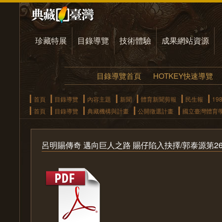
珍藏特展
目錄導覽
技術體驗
成果網站資源
目錄導覽首頁
HOTKEY快速導覽
首頁
目錄導覽
內容主題
新聞
體育新聞剪報
民生報
19
首頁
目錄導覽
典藏機構與計畫
公開徵選計畫
國立臺灣體育
呂明賜傳奇 邁向巨人之路 賜仔陷入抉擇/郭泰源第2