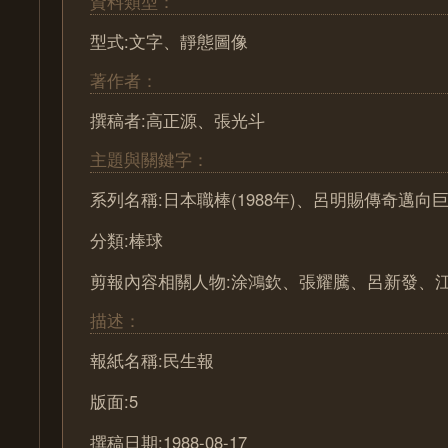
資料類型：
型式:文字、靜態圖像
著作者：
撰稿者:高正源、張光斗
主題與關鍵字：
系列名稱:日本職棒(1988年)、呂明賜傳奇邁向巨
分類:棒球
剪報內容相關人物:涂鴻欽、張耀騰、呂新發、
描述：
報紙名稱:民生報
版面:5
撰稿日期:1988-08-17