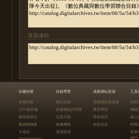
直接連結
珍藏特展
目錄導覽
成果網站資源
工具
珍藏特展
聯合目錄
成果網站資源庫
技術
CCC創作集
快速關鍵詞導覽
教育學習
關鍵
建築排排站
主題分類
學術研究
線上
建築轉轉樂
典藏機構
創意加值
時間
天地宮
進階搜尋
跟著
旅行
安平追想1661