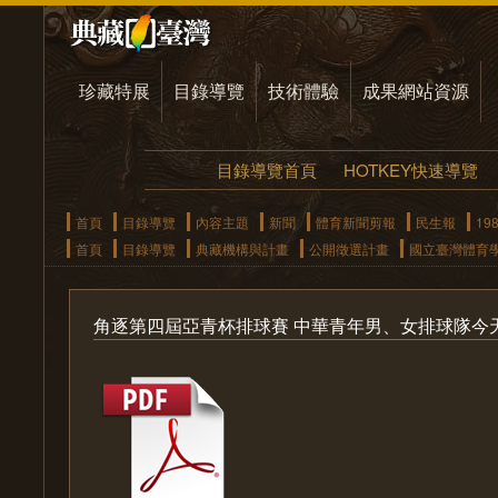
珍藏特展
目錄導覽
技術體驗
成果網站資源
目錄導覽首頁
HOTKEY快速導覽
首頁
目錄導覽
內容主題
新聞
體育新聞剪報
民生報
19
首頁
目錄導覽
典藏機構與計畫
公開徵選計畫
國立臺灣體育
角逐第四屆亞青杯排球賽 中華青年男、女排球隊今