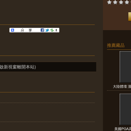
推薦藏品
啟新視窗離開本站)
大陸體壇 漢
美國PGA高