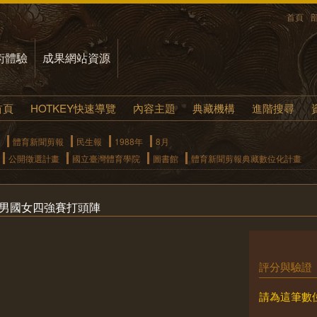
首頁
術體驗
成果網站資源
首頁
HOTKEY快速導覽
內容主題
典藏機構
進階搜尋
體育新聞剪報
民生報
1988年
8月
公開徵選計畫
國立臺灣體育學院
圖書館
體育新聞剪報典藏數位化計畫
高男國女四強賽打頭陣
評分與驗證
請為這筆數