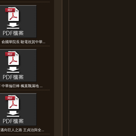
俞國華院長 馳電祝賀中華...
中華掄巨棒 楓葉飄滿地 ...
邁向巨人之路 王貞治與全...