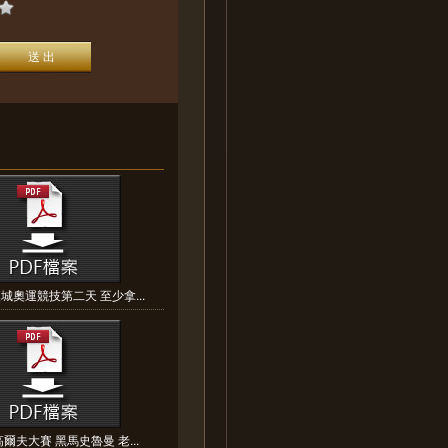
城奧運競技第二天 至少拿...
爾夫大賽 黑馬史魯曼 老...