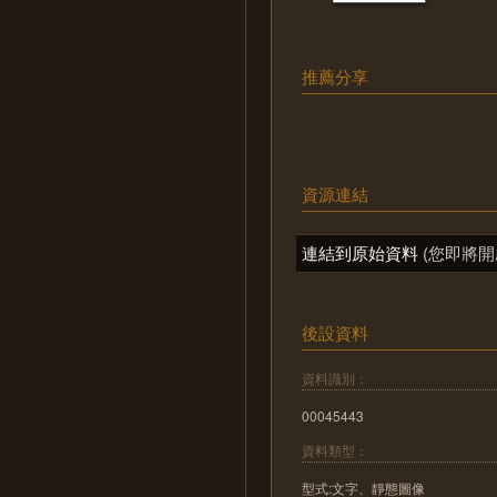
推薦分享
資源連結
連結到原始資料
(您即將開
後設資料
資料識別：
00045443
資料類型：
型式:文字、靜態圖像