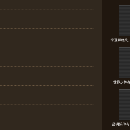
李登輝總統、
世界少棒賽 
呂明賜傳奇 