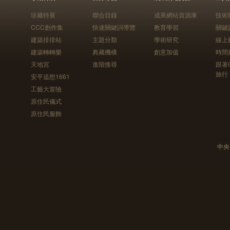
珍藏特展
聯合目錄
成果網站資源庫
技術
CCC創作集
快速關鍵詞導覽
教育學習
關鍵
建築排排站
主題分類
學術研究
線上
建築轉轉樂
典藏機構
創意加值
時間
天地宮
進階搜尋
跟著
旅行
安平追想1661
工藝大冒險
原住民儀式
原住民服飾
中央