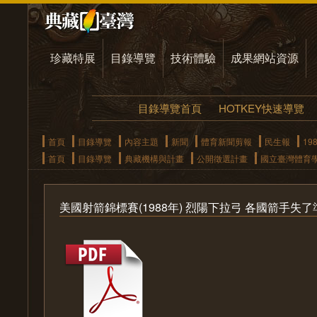
珍藏特展
目錄導覽
技術體驗
成果網站資源
目錄導覽首頁
HOTKEY快速導覽
首頁
目錄導覽
內容主題
新聞
體育新聞剪報
民生報
19
首頁
目錄導覽
典藏機構與計畫
公開徵選計畫
國立臺灣體育
美國射箭錦標賽(1988年) 烈陽下拉弓 各國箭手失