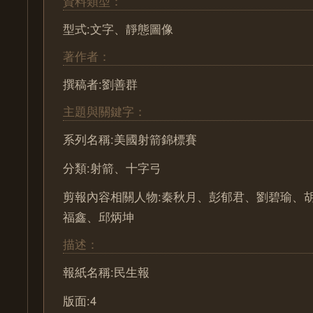
資料類型：
型式:文字、靜態圖像
著作者：
撰稿者:劉善群
主題與關鍵字：
系列名稱:美國射箭錦標賽
分類:射箭、十字弓
剪報內容相關人物:秦秋月、彭郁君、劉碧瑜、
福鑫、邱炳坤
描述：
報紙名稱:民生報
版面:4