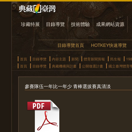
珍藏特展
目錄導覽
技術體驗
成果網站資源
目錄導覽首頁
HOTKEY快速導覽
首頁
目錄導覽
內容主題
新聞
體育新聞剪報
民生報
19
首頁
目錄導覽
典藏機構與計畫
公開徵選計畫
國立臺灣體育
參賽隊伍一年比一年少 青棒選拔賽真清淡