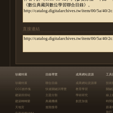
直接連結
珍藏特展
目錄導覽
成果網站資源
工具
珍藏特展
聯合目錄
成果網站資源庫
技術
CCC創作集
快速關鍵詞導覽
教育學習
關鍵
建築排排站
主題分類
學術研究
線上
建築轉轉樂
典藏機構
創意加值
時間
天地宮
進階搜尋
跟著
旅行
安平追想1661