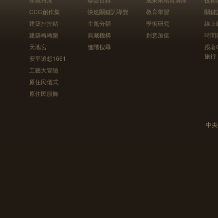
CCC創作集
快速關鍵詞導覽
教育學習
關鍵
建築排排站
主題分類
學術研究
線上
建築轉轉樂
典藏機構
創意加值
時間
天地宮
進階搜尋
跟著
旅行
安平追想1661
工藝大冒險
原住民儀式
原住民服飾
中央