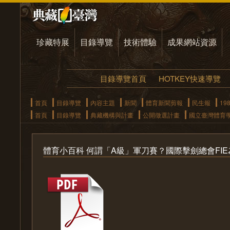
珍藏特展
目錄導覽
技術體驗
成果網站資源
目錄導覽首頁
HOTKEY快速導覽
首頁
目錄導覽
內容主題
新聞
體育新聞剪報
民生報
19
首頁
目錄導覽
典藏機構與計畫
公開徵選計畫
國立臺灣體育
體育小百科 何謂「A級」軍刀賽？國際擊劍總會FI