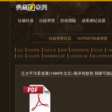
珍藏特展
目錄導覽
技術體驗
成果網站資源
目錄導覽首頁
HOTKEY快速導覽
首頁
目錄導覽
內容主題
新聞
體育新聞剪報
民生報
19
首頁
目錄導覽
典藏機構與計畫
公開徵選計畫
國立臺灣體育
泛太平洋柔道賽(1989年北京) 兩岸有默契 我隊可