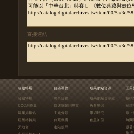
直接連結
珍藏特展
目錄導覽
成果網站資源
工具
珍藏特展
聯合目錄
成果網站資源庫
技術
CCC創作集
快速關鍵詞導覽
教育學習
關鍵
建築排排站
主題分類
學術研究
線上
建築轉轉樂
典藏機構
創意加值
時間
天地宮
進階搜尋
跟著
旅行
安平追想1661