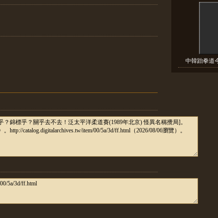
中韓跆拳道今