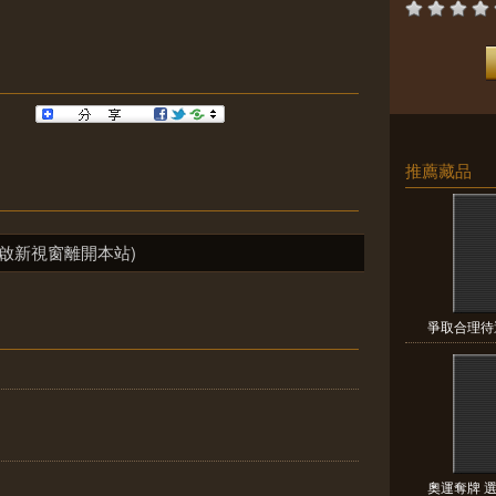
推薦藏品
啟新視窗離開本站)
爭取合理待遇
奧運奪牌 選