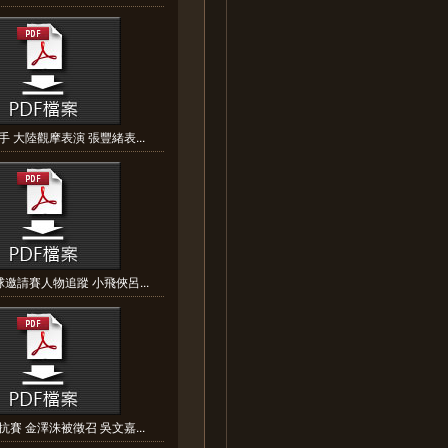
 大陸觀摩表演 張豐緒表...
邀請賽人物追蹤 小飛俠呂...
賽 金澤洙被徵召 吳文嘉...