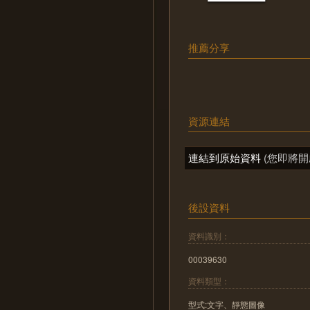
推薦分享
資源連結
連結到原始資料
(您即將開
後設資料
資料識別：
00039630
資料類型：
型式:文字、靜態圖像