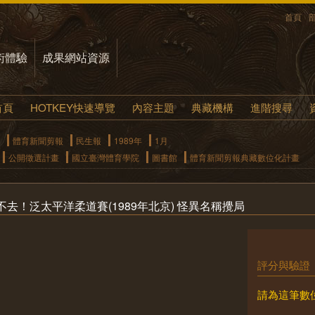
首頁
術體驗
成果網站資源
首頁
HOTKEY快速導覽
內容主題
典藏機構
進階搜尋
體育新聞剪報
民生報
1989年
1月
公開徵選計畫
國立臺灣體育學院
圖書館
體育新聞剪報典藏數位化計畫
去！泛太平洋柔道賽(1989年北京) 怪異名稱攪局
評分與驗證
請為這筆數