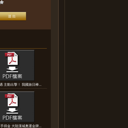
 主動出擊！ 我國旅日棒...
手得金 大陸漢城奧運金牌...