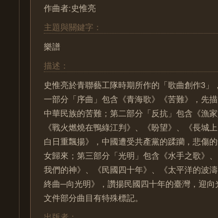
作曲者:史惟亮
主題與關鍵字：
樂譜
描述：
史惟亮於青聯藝工隊時期所作的「歌曲創作3」
一部分「序曲」包含《青海歌》《苦難》，先描
中華民族的苦難；第二部分「反抗」包含《漁家
《戰火燃燒在鴨綠江判》、《盼望》、《長城上
白日重飄揚》，中國遭受共產黨的蹂躪，悲傷的
女歸來；第三部分「光明」包含《水手之歌》、
我們的神》、《民國四十年》、《太平洋的波濤在
終曲─向光明》，讚揚民國四十年的臺灣，迎向
文件部分曲目有特殊標記。
出版者：