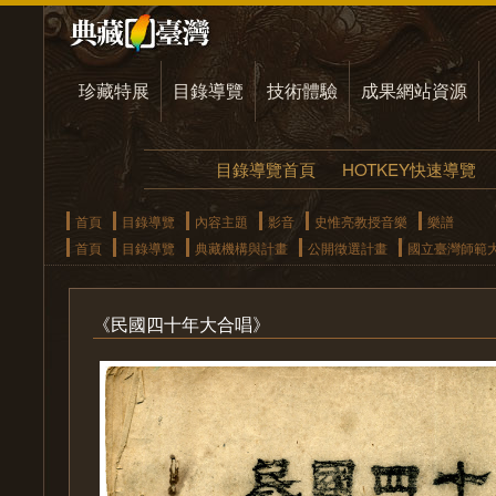
珍藏特展
目錄導覽
技術體驗
成果網站資源
目錄導覽首頁
HOTKEY快速導覽
首頁
目錄導覽
內容主題
影音
史惟亮教授音樂
樂譜
首頁
目錄導覽
典藏機構與計畫
公開徵選計畫
國立臺灣師範
《民國四十年大合唱》