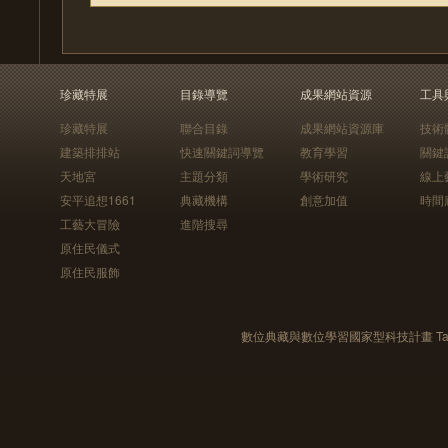
珍藏特展
目錄導覽
成果網站資源
工具
珍藏特展
聯合目錄
成果網站資源庫
技術
建築排排站
快速關鍵詞導覽
教育學習
關鍵
天地宮
主題分類
學術研究
線上
安平追想1661
典藏機構
創意加值
時間
工藝大冒險
進階搜尋
原住民儀式
原住民服飾
數位典藏與數位學習國家型科技計畫 Taiwan e-Le