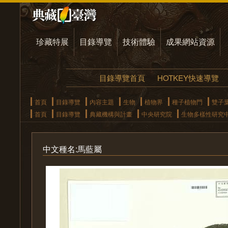
珍藏特展
目錄導覽
技術體驗
成果網站資源
目錄導覽首頁
HOTKEY快速導覽
首頁
目錄導覽
內容主題
生物
植物界
種子植物門
雙子
首頁
目錄導覽
典藏機構與計畫
中央研究院
生物多樣性研究
中文種名:馬藍屬