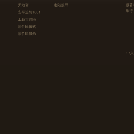
天地宮
進階搜尋
跟著
旅行
安平追想1661
工藝大冒險
原住民儀式
原住民服飾
中央