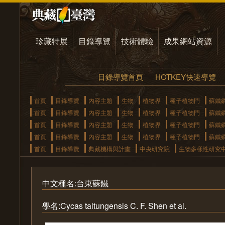
珍藏特展
目錄導覽
技術體驗
成果網站資源
目錄導覽首頁
HOTKEY快速導覽
首頁
目錄導覽
內容主題
生物
植物界
種子植物門
蘇鐵
首頁
目錄導覽
內容主題
生物
植物界
種子植物門
蘇鐵
首頁
目錄導覽
內容主題
生物
植物界
種子植物門
蘇鐵
首頁
目錄導覽
內容主題
生物
植物界
種子植物門
蘇鐵
首頁
目錄導覽
典藏機構與計畫
中央研究院
生物多樣性研究
中文種名:台東蘇鐵
學名:Cycas taitungensis C. F. Shen et al.