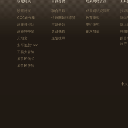
珍藏特展
目錄導覽
成果網站資源
工具
珍藏特展
聯合目錄
成果網站資源庫
技術
CCC創作集
快速關鍵詞導覽
教育學習
關鍵
建築排排站
主題分類
學術研究
線上
建築轉轉樂
典藏機構
創意加值
時間
天地宮
進階搜尋
跟著
旅行
安平追想1661
工藝大冒險
原住民儀式
原住民服飾
中央