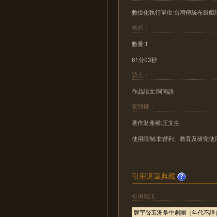
數位化執行單位:台灣傳統布袋戲
格式：
數量:1
61分03秒
語言：
作品語文:閩南語
管理權：
著作財產權:王文生
使用限制:非營利、教育及研究使
引用這筆典藏
引用資訊