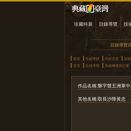
珍藏特展
目錄導覽
技
目錄導覽
首頁
目錄導覽
內容主題
器物
首頁
目錄導覽
典藏機構與計畫
作品名稱:磐宇聲五洲掌中
其他名稱:取長沙降黃忠