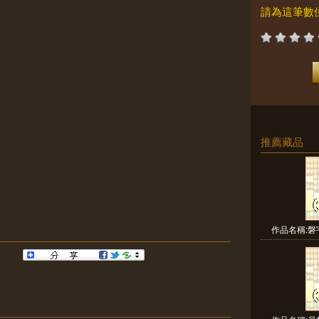
請為這筆數
推薦藏品
作品名稱:磐