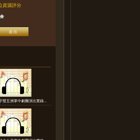
位資源評分
宇聲五洲掌中劇團演出實錄...