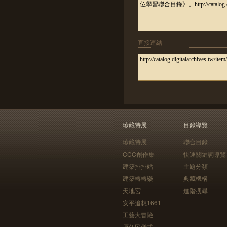
直接連結
珍藏特展
目錄導覽
珍藏特展
聯合目錄
CCC創作集
快速關鍵詞導覽
建築排排站
主題分類
建築轉轉樂
典藏機構
天地宮
進階搜尋
安平追想1661
工藝大冒險
原住民儀式