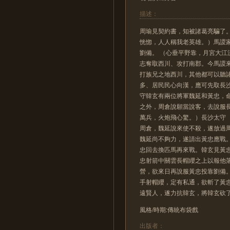
描述：
周瑜見契約書，知被諸葛亮騙了
恍惚，人人稱我老英雄。）馬謖
劉備。 （心垂平野靠，月宮大
志奪取西川、攻打南郡。今馬謖
打族兄之地西川，其他都可以聽諸
多、居民民心向漢，應可先取長
守韓玄有兩位將軍魏延和黃忠，
之外，周倉說願當說客，去說服
萬兵，火炮飛心驚。）長沙太守
周倉，魏延說來使不殺，遂放過
魏延尚不夠力，遂請出黃忠應戰
忠回去換匹馬再來戰。韓玄見黃
忠射箭中關雲長帽纓之上以報他
營，欲來日再說服黃忠投靠劉備
手射帽纓，定有私通，欲斬了黃
遠賢人，遂力抗韓玄，將韓玄砍
風格/時期:傳統布袋戲
出版者：