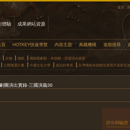
首頁
術體驗
成果網站資源
首頁
HOTKEY快速導覽
內容主題
典藏機構
進階搜尋
文物
偶戲
傳統戲劇類－布袋戲－現場演出錄音
公開徵選計畫
中國文化大學
資訊科學系
台灣傳統布袋戲珍貴照片及影音
劇團演出實錄-三國演義30
評分與驗證