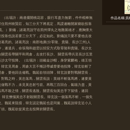
。 （出場詩：兩邊擺開桃花容，眼行耳盡力無窮，件件棍棒無
作品名稱:員
家住荊州映賢莊，知三分天下將底定，馬謖遂離開家鄉欲投靠
江流。）劉備，諸葛亮說守在荊州彈丸之地難展雄才，應胸懷大
來投靠也說若要三分天下，必定如此。劉備說只要不要他去攻
葛亮的。諸葛亮說：南郡地廣(分零陵、貴陽、長沙三州)人
沙，遂遣兵，命張飛和趙雲以招安方式取零陵和貴陽。長沙太
命關雲長帶關平和周倉，去攻打長沙。 關雲長帶兵至長沙五里
長沙太守投降。（出場詩：頭戴金沙帽，身穿紫麟袍，雄王領
 韓玄見周倉，周倉大言不慚語帶威脅要他投降，韓玄欲斬了
周倉，要他回去備戰。魏延欲領頭陣，韓玄說要對戰關雲長，
。對戰之時，黃忠落馬，關雲長說：英雄不斬落馬將，遂要黃
忠做戰不力，未見黃忠射弓箭。再戰三百回合，氣喘力盡，黃
落馬不殺之情，關雲長逃脫。關雲長知黃忠手下留情，遂回
。 韓玄懊惱黃忠不射殺關雲長。韓玄說一個落馬不斬，一個失
忠。魏延來阻擋，韓玄認定魏延也是同黨，魏延說韓玄近小人
了頭。魏延欲捉黃忠去投降於關雲長。