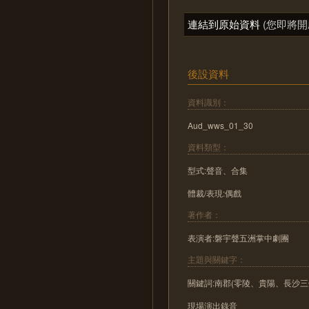
連結到原始資料
(您即將開
後設資料
資料識別：
Aud_wws_01_30
資料類型：
型式:聲音、合集
體裁/表現:偶戲
著作者：
表演者:磐宇聲五洲掌中劇團
主題與關鍵字：
關鍵詞:南郡(零陵、貴陽、長沙
現場演出錄音