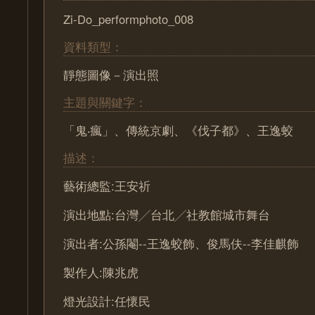
Zi-Do_performphoto_008
資料類型：
靜態圖像－演出照
主題與關鍵字：
「鬼‧瘋」、傳統京劇、《伐子都》、王逸蛟
描述：
藝術總監:王安祈
演出地點:台灣╱台北╱社教館城市舞台
演出者:公孫閹--王逸蛟飾、俊馬伕--李佳麒飾
製作人:陳兆虎
燈光設計:任懷民