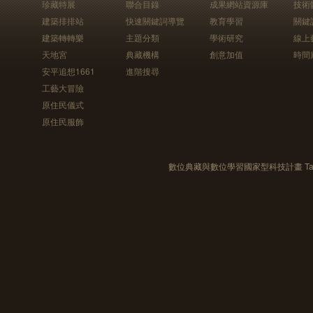
珍藏特展
聯合目錄
成果網站資源庫
技術
建築排排站
快速關鍵詞導覽
教育學習
關鍵
建築轉轉樂
主題分類
學術研究
線上
天地宮
典藏機構
創意加值
時間
安平追想1661
進階搜尋
工藝大冒險
原住民儀式
原住民服飾
數位典藏與數位學習國家型科技計畫 Taiwan e-Le