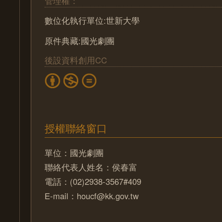
管理權：
數位化執行單位:世新大學
原件典藏:國光劇團
後設資料創用CC
授權聯絡窗口
單位：國光劇團
聯絡代表人姓名：侯春富
電話：(02)2938-3567#409
E-mail：houcf@kk.gov.tw