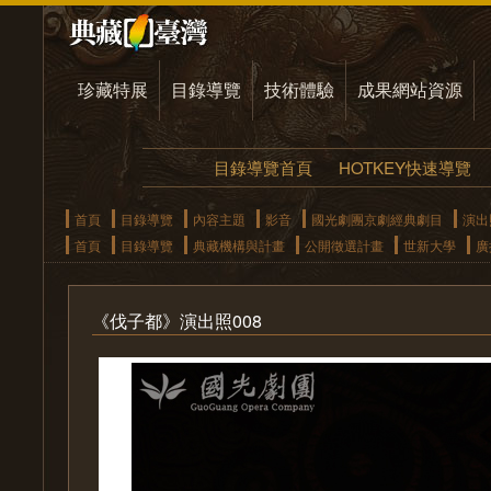
珍藏特展
目錄導覽
技術體驗
成果網站資源
目錄導覽首頁
HOTKEY快速導覽
首頁
目錄導覽
內容主題
影音
國光劇團京劇經典劇目
演出
首頁
目錄導覽
典藏機構與計畫
公開徵選計畫
世新大學
廣
《伐子都》演出照008