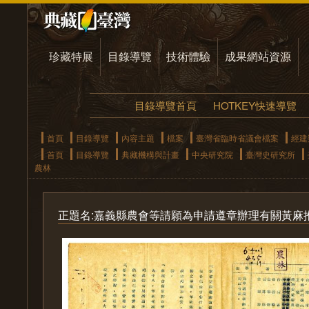
珍藏特展
目錄導覽
技術體驗
成果網站資源
目錄導覽首頁
HOTKEY快速導覽
首頁
目錄導覽
內容主題
檔案
臺灣省臨時省議會檔案
經建
首頁
目錄導覽
典藏機構與計畫
中央研究院
臺灣史研究所
農林
正題名:嘉義縣農會等請願為申請遵章辦理有關黃麻