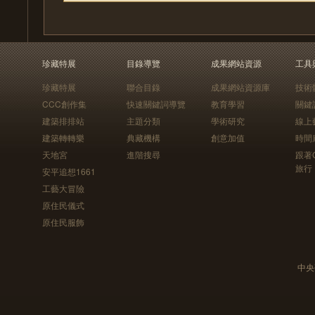
珍藏特展
目錄導覽
成果網站資源
工具
珍藏特展
聯合目錄
成果網站資源庫
技術
CCC創作集
快速關鍵詞導覽
教育學習
關鍵
建築排排站
主題分類
學術研究
線上
建築轉轉樂
典藏機構
創意加值
時間
天地宮
進階搜尋
跟著
旅行
安平追想1661
工藝大冒險
原住民儀式
原住民服飾
中央