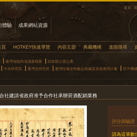
首頁
術體驗
成果網站資源
首頁
HOTKEY快速導覽
內容主題
典藏機構
進階搜尋
臺灣省臨時省議會檔案
財政類公賣公產
中央研究院
臺灣史研究所
臺灣珍藏史料數位典藏及加值應用計畫
官方機
聯合社建請省政府准予合作社承辦菸酒配銷業務
評分與驗證
請為這筆數