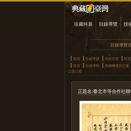
珍藏特展
目錄導覽
技
目錄導覽
首頁
目錄導覽
內容主題
檔案
首頁
目錄導覽
典藏機構與計畫
公賣公產
正題名:臺北市等合作社