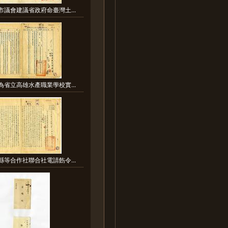
市議會建議省政府命臺灣土...
為省立高雄水產職業學校實...
縣等合作社聯合社電請飭令...