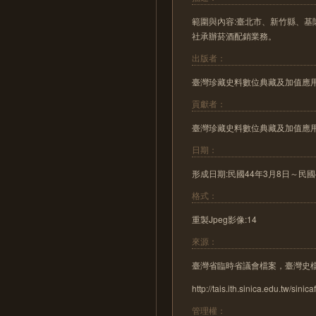
範圍與內容:臺北市、新竹縣、
社承辦菸酒配銷業務。
出版者：
臺灣珍藏史料數位典藏及加值應
貢獻者：
臺灣珍藏史料數位典藏及加值應
日期：
形成日期:民國44年3月8日～民國44年4月
格式：
重製Jpeg影像:14
來源：
臺灣省臨時省議會檔案，臺灣史
http://tais.ith.sinica.edu.tw/sinica
管理權：