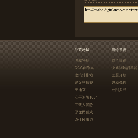
珍藏特展
目錄導覽
珍藏特展
聯合目錄
CCC創作集
快速關鍵詞導覽
建築排排站
主題分類
建築轉轉樂
典藏機構
天地宮
進階搜尋
安平追想1661
工藝大冒險
原住民儀式
原住民服飾