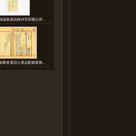
縣議會函請維持官田鄉公所...
省農會電請公賣品配銷業務...