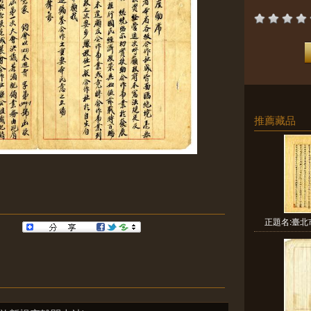
推薦藏品
正題名:臺北