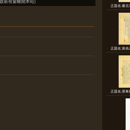
啟新視窗離開本站)
正題名:臺北
正題名:黃堯
正題名:屏東