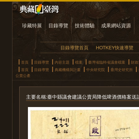
珍藏特展
目錄導覽
技術體驗
成果網站資源
目錄導覽首頁
HOTKEY快速導覽
首頁
目錄導覽
內容主題
檔案
臺灣省臨時省議會檔案
財政
首頁
目錄導覽
典藏機構與計畫
中央研究院
臺灣史研究所
公賣公產
主要名稱:臺中縣議會建議公賣局降低啤酒價格案送