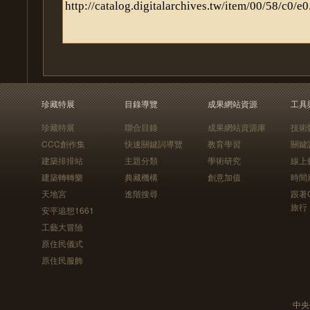
珍藏特展
目錄導覽
成果網站資源
工具
珍藏特展
聯合目錄
成果網站資源庫
技術
CCC創作集
快速關鍵詞導覽
教育學習
關鍵
建築排排站
主題分類
學術研究
線上
建築轉轉樂
典藏機構
創意加值
時間
天地宮
進階搜尋
跟著
旅行
安平追想1661
工藝大冒險
原住民儀式
原住民服飾
中央