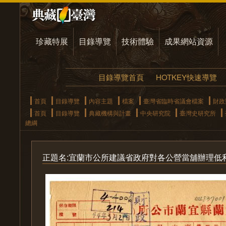
珍藏特展
目錄導覽
技術體驗
成果網站資源
目錄導覽首頁
HOTKEY快速導覽
首頁
目錄導覽
內容主題
檔案
臺灣省臨時省議會檔案
財政
首頁
目錄導覽
典藏機構與計畫
中央研究院
臺灣史研究所
總綱
正題名:宜蘭市公所建議省政府對各公營當舖辦理低