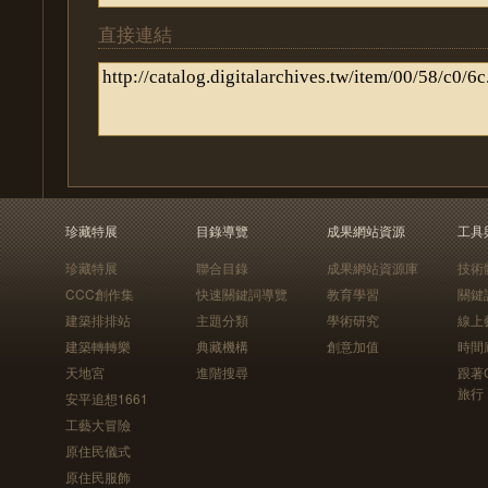
直接連結
珍藏特展
目錄導覽
成果網站資源
工具
珍藏特展
聯合目錄
成果網站資源庫
技術
CCC創作集
快速關鍵詞導覽
教育學習
關鍵
建築排排站
主題分類
學術研究
線上
建築轉轉樂
典藏機構
創意加值
時間
天地宮
進階搜尋
跟著
旅行
安平追想1661
工藝大冒險
原住民儀式
原住民服飾