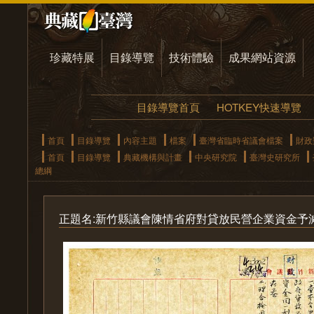
珍藏特展
目錄導覽
技術體驗
成果網站資源
目錄導覽首頁
HOTKEY快速導覽
首頁
目錄導覽
內容主題
檔案
臺灣省臨時省議會檔案
財政
首頁
目錄導覽
典藏機構與計畫
中央研究院
臺灣史研究所
總綱
正題名:新竹縣議會陳情省府對貸放民營企業資金予