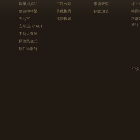
建築排排站
主題分類
學術研究
線上
建築轉轉樂
典藏機構
創意加值
時間
天地宮
進階搜尋
跟著
旅行
安平追想1661
工藝大冒險
原住民儀式
原住民服飾
中央