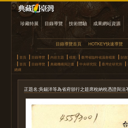
珍藏特展
目錄導覽
技術體驗
成果網站資源
目錄導覽首頁
HOTKEY快速導覽
首頁
目錄導覽
內容主題
檔案
臺灣省臨時省議會檔案
財政
首頁
目錄導覽
典藏機構與計畫
中央研究院
臺灣史研究所
總綱
正題名:吳錫洋等為省府頒行之筵席稅納稅憑證與法