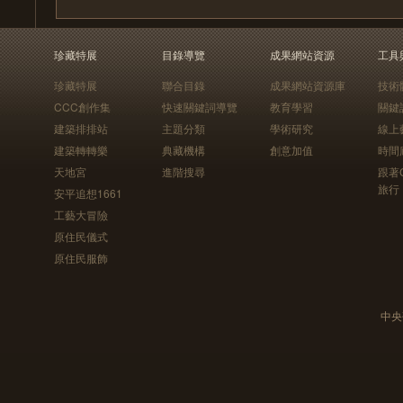
珍藏特展
目錄導覽
成果網站資源
工具
珍藏特展
聯合目錄
成果網站資源庫
技術
CCC創作集
快速關鍵詞導覽
教育學習
關鍵
建築排排站
主題分類
學術研究
線上
建築轉轉樂
典藏機構
創意加值
時間
天地宮
進階搜尋
跟著
旅行
安平追想1661
工藝大冒險
原住民儀式
原住民服飾
中央