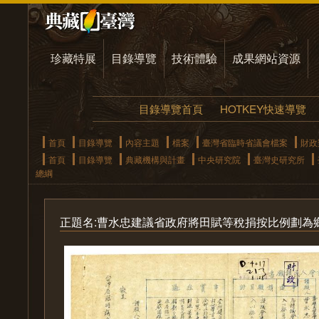
珍藏特展
目錄導覽
技術體驗
成果網站資源
目錄導覽首頁
HOTKEY快速導覽
首頁
目錄導覽
內容主題
檔案
臺灣省臨時省議會檔案
財政
首頁
目錄導覽
典藏機構與計畫
中央研究院
臺灣史研究所
總綱
正題名:曹水忠建議省政府將田賦等稅捐按比例劃為