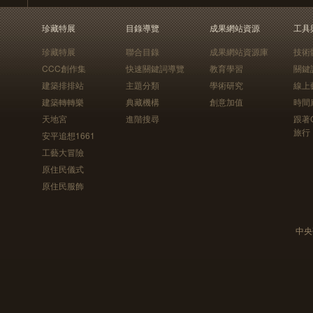
珍藏特展
目錄導覽
成果網站資源
工具
珍藏特展
聯合目錄
成果網站資源庫
技術
CCC創作集
快速關鍵詞導覽
教育學習
關鍵
建築排排站
主題分類
學術研究
線上
建築轉轉樂
典藏機構
創意加值
時間
天地宮
進階搜尋
跟著
旅行
安平追想1661
工藝大冒險
原住民儀式
原住民服飾
中央