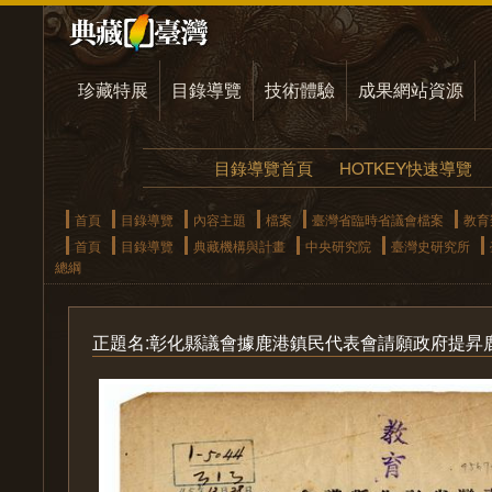
珍藏特展
目錄導覽
技術體驗
成果網站資源
目錄導覽首頁
HOTKEY快速導覽
首頁
目錄導覽
內容主題
檔案
臺灣省臨時省議會檔案
教育
首頁
目錄導覽
典藏機構與計畫
中央研究院
臺灣史研究所
總綱
正題名:彰化縣議會據鹿港鎮民代表會請願政府提昇