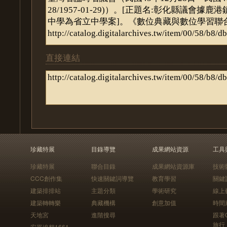
直接連結
珍藏特展
目錄導覽
成果網站資源
工具
珍藏特展
聯合目錄
成果網站資源庫
技術
CCC創作集
快速關鍵詞導覽
教育學習
關鍵
建築排排站
主題分類
學術研究
線上
建築轉轉樂
典藏機構
創意加值
時間
天地宮
進階搜尋
跟著
旅行
安平追想1661