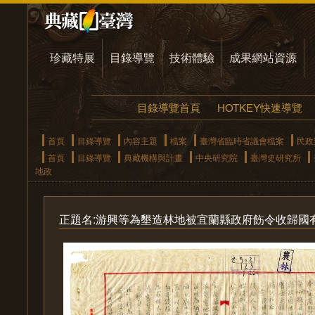
珍藏特展
目錄導覽
技術體驗
成果網站資源
目錄導覽首頁
HOTKEY快速導覽
首頁
目錄導覽
內容主題
檔案
臺灣省臨時省議會檔案
民政
首頁
目錄導覽
典藏機構與計畫
中央研究院
臺灣史研究所
地政
正題名:游興等為墾造林地被宜蘭縣政府飭令收歸國