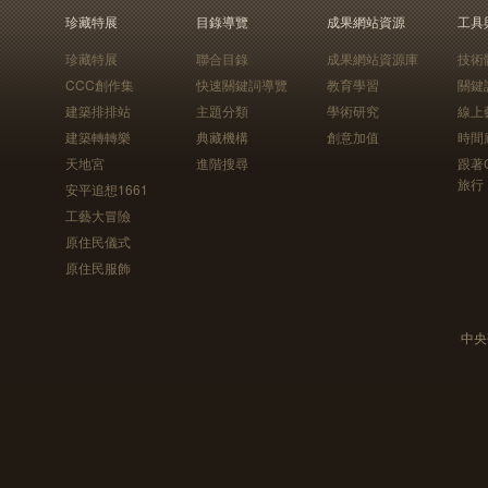
珍藏特展
目錄導覽
成果網站資源
工具
珍藏特展
聯合目錄
成果網站資源庫
技術
CCC創作集
快速關鍵詞導覽
教育學習
關鍵
建築排排站
主題分類
學術研究
線上
建築轉轉樂
典藏機構
創意加值
時間
天地宮
進階搜尋
跟著
旅行
安平追想1661
工藝大冒險
原住民儀式
原住民服飾
中央